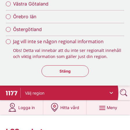
Västra Götaland
Örebro län
Östergötland
Jag vill inte se någon regional information
Obs! Detta val innebär att du inte ser regionalt innehåll
och viktig information som gäller just din region.
Stäng regionsväljaren
Stäng
Välj
region
Till startsidan för 1177
på 1177.se
på 1177.se
Meny
Logga in
Hitta vård