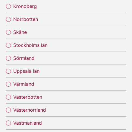
Kronoberg
Norrbotten
Skåne
Stockholms län
Sörmland
Uppsala län
Värmland
Västerbotten
Västernorrland
Västmanland