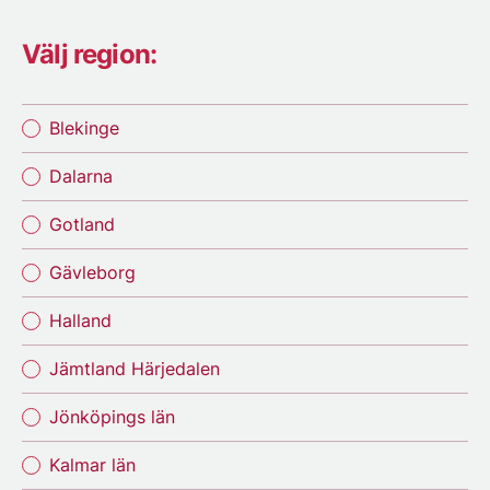
Välj region:
Blekinge
Dalarna
Gotland
Gävleborg
Halland
Jämtland Härjedalen
Jönköpings län
Kalmar län