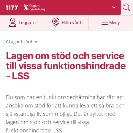
Du har valt region
Gävleborg
.
Till startsidan för 1177
på 1177.se
på 1177.se
Meny
Logga in
Hitta vård
Lagar i vården
Lagen om stöd och service
till vissa funktionshindrade
- LSS
Du som har en funktionsnedsättning har rätt att
ansöka om stöd för att kunna leva ett så bra och
självständigt liv som möjligt. Det är syftet med
lagen om stöd och service till vissa
funktionshindrade, LSS.