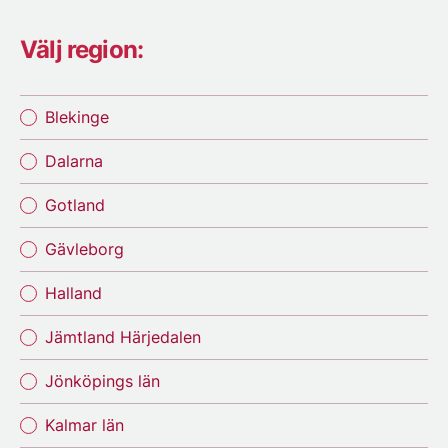
Välj region:
Blekinge
Dalarna
Gotland
Gävleborg
Halland
Jämtland Härjedalen
Jönköpings län
Kalmar län