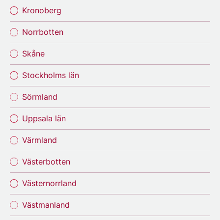
Kronoberg
Norrbotten
Skåne
Stockholms län
Sörmland
Uppsala län
Värmland
Västerbotten
Västernorrland
Västmanland