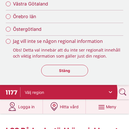
Västra Götaland
Örebro län
Östergötland
Jag vill inte se någon regional information
Obs! Detta val innebär att du inte ser regionalt innehåll
och viktig information som gäller just din region.
Stäng regionsväljaren
Stäng
Välj
region
Till startsidan för 1177
på 1177.se
på 1177.se
Meny
Logga in
Hitta vård