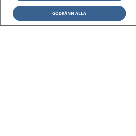
GODKÄNN ALLA
1177
–
tryggt om din hälsa och vård
På 1177.se får du råd om hälsa och information om
sjukdomar och vilka mottagningar du kan kontakta.