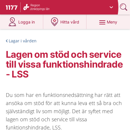
Du har valt region
Jönköpings län
.
Till startsidan för 1177
på 1177.se
på 1177.se
Meny
Logga in
Hitta vård
Lagar i vården
Lagen om stöd och service
till vissa funktionshindrade
- LSS
Du som har en funktionsnedsättning har rätt att
ansöka om stöd för att kunna leva ett så bra och
självständigt liv som möjligt. Det är syftet med
lagen om stöd och service till vissa
funktionshindrade, LSS.