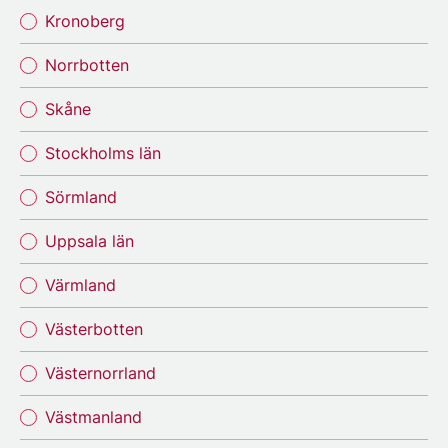
Kronoberg
Norrbotten
Skåne
Stockholms län
Sörmland
Uppsala län
Värmland
Västerbotten
Västernorrland
Västmanland