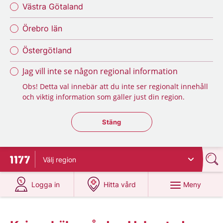
Västra Götaland
Örebro län
Östergötland
Jag vill inte se någon regional information
Obs! Detta val innebär att du inte ser regionalt innehåll
och viktig information som gäller just din region.
Stäng regionsväljaren
Stäng
Välj
region
Till startsidan för 1177
på 1177.se
på 1177.se
Meny
Logga in
Hitta vård