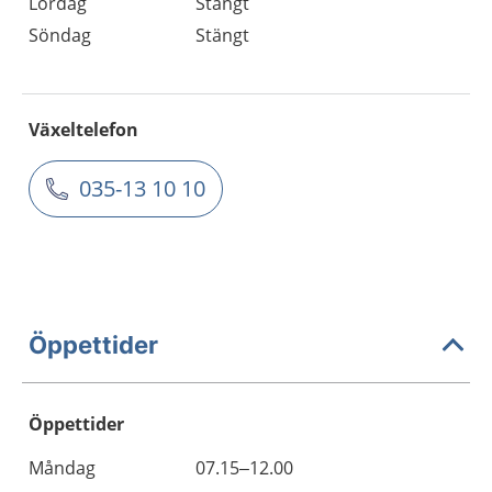
Lördag
Stängt
Söndag
Stängt
Växeltelefon
035-13 10 10
Öppettider
Öppettider
Öppettider
Kommentarer
Måndag
07.15–12.00
Dag