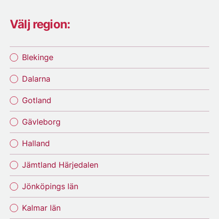
Välj region:
Blekinge
Dalarna
Gotland
Gävleborg
Halland
Jämtland Härjedalen
Jönköpings län
Kalmar län