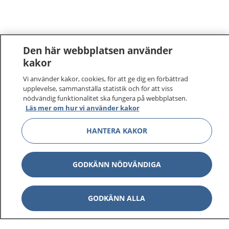
Den här webbplatsen använder
kakor
Vi använder kakor, cookies, för att ge dig en förbättrad
upplevelse, sammanställa statistik och för att viss
nödvändig funktionalitet ska fungera på webbplatsen.
Läs mer om hur vi använder kakor
HANTERA KAKOR
GODKÄNN NÖDVÄNDIGA
1177
–
tryggt om din hälsa och vård
GODKÄNN ALLA
På 1177.se får du råd om hälsa och information om
sjukdomar och vilka mottagningar du kan kontakta.