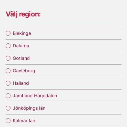
Välj region:
Blekinge
Dalarna
Gotland
Gävleborg
Halland
Jämtland Härjedalen
Jönköpings län
Kalmar län