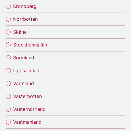
Kronoberg
Norrbotten
Skåne
Stockholms län
Sörmland
Uppsala län
Värmland
Västerbotten
Västernorrland
Västmanland