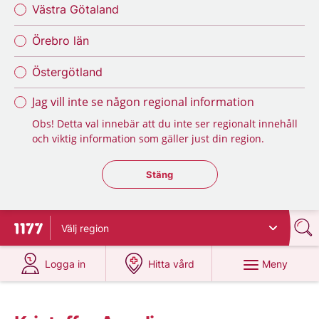
Västra Götaland
Örebro län
Östergötland
Jag vill inte se någon regional information
Obs! Detta val innebär att du inte ser regionalt innehåll
och viktig information som gäller just din region.
Stäng regionsväljaren
Stäng
Välj
region
Till startsidan för 1177
på 1177.se
på 1177.se
Meny
Logga in
Hitta vård