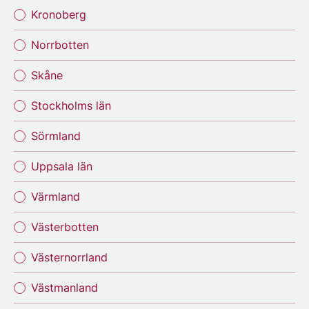
Kronoberg
Norrbotten
Skåne
Stockholms län
Sörmland
Uppsala län
Värmland
Västerbotten
Västernorrland
Västmanland