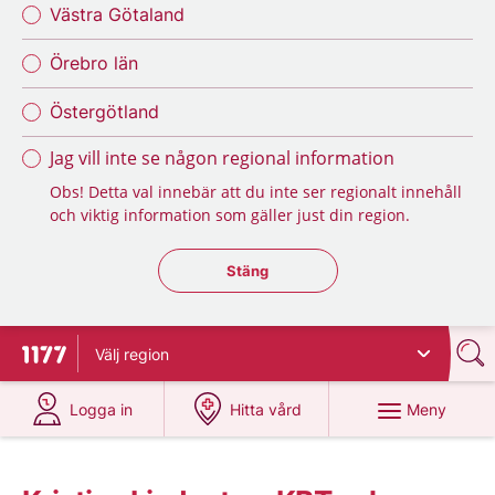
Västra Götaland
Örebro län
Östergötland
Jag vill inte se någon regional information
Obs! Detta val innebär att du inte ser regionalt innehåll
och viktig information som gäller just din region.
Stäng regionsväljaren
Stäng
Välj
region
Till startsidan för 1177
på 1177.se
på 1177.se
Meny
Logga in
Hitta vård