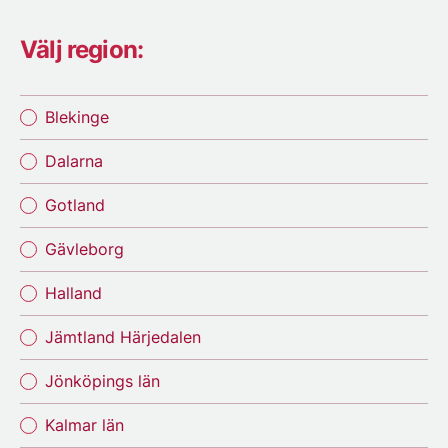
Välj region:
Blekinge
Dalarna
Gotland
Gävleborg
Halland
Jämtland Härjedalen
Jönköpings län
Kalmar län