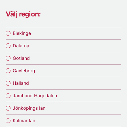
Välj region:
Blekinge
Dalarna
Gotland
Gävleborg
Halland
Jämtland Härjedalen
Jönköpings län
Kalmar län