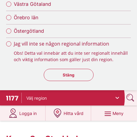
Västra Götaland
Örebro län
Östergötland
Jag vill inte se någon regional information
Obs! Detta val innebär att du inte ser regionalt innehåll
och viktig information som gäller just din region.
Stäng regionsväljaren
Stäng
Välj
region
Till startsidan för 1177
på 1177.se
på 1177.se
Meny
Logga in
Hitta vård