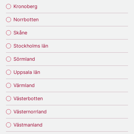
Kronoberg
Norrbotten
Skåne
Stockholms län
Sörmland
Uppsala län
Värmland
Västerbotten
Västernorrland
Västmanland