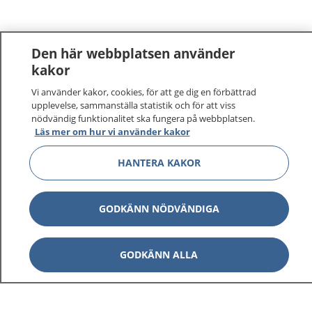
Den här webbplatsen använder
kakor
Vi använder kakor, cookies, för att ge dig en förbättrad
1177
–
tryggt om din hälsa och vård
upplevelse, sammanställa statistik och för att viss
nödvändig funktionalitet ska fungera på webbplatsen.
På 1177.se får du råd om hälsa och information om
Läs mer om hur vi använder kakor
sjukdomar och vilka mottagningar du kan kontakta.
HANTERA KAKOR
Logga in för att läsa din journal och göra dina
vårdärenden. Ring telefonnummer 1177 för
sjukvårdsrådgivning dygnet runt.
GODKÄNN NÖDVÄNDIGA
1177 ger dig råd när du vill må bättre.
GODKÄNN ALLA
Visa inn
1177 på flera språk