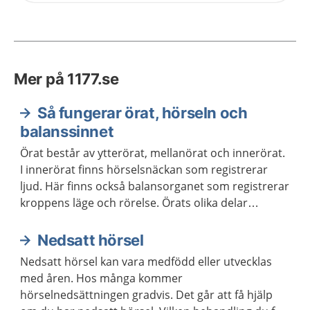
Mer på 1177.se
Så fungerar örat, hörseln och
balanssinnet
Örat består av ytterörat, mellanörat och innerörat.
I innerörat finns hörselsnäckan som registrerar
ljud. Här finns också balansorganet som registrerar
kroppens läge och rörelse. Örats olika delar
Informationen skickas sedan vidare till
hörselcentrum och balanscentrum i hjärnan.
Nedsatt hörsel
Nedsatt hörsel kan vara medfödd eller utvecklas
med åren. Hos många kommer
hörselnedsättningen gradvis. Det går att få hjälp