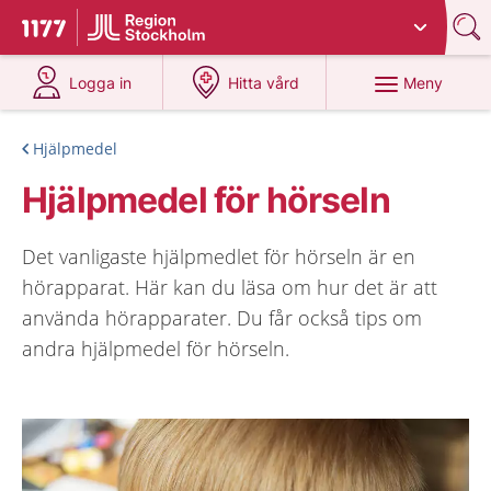
Du har valt region
Stockholms län
.
Till startsidan för 1177
på 1177.se
på 1177.se
Meny
Logga in
Hitta vård
Hjälpmedel
Hjälpmedel för hörseln
Det vanligaste hjälpmedlet för hörseln är en
hörapparat. Här kan du läsa om hur det är att
använda hörapparater. Du får också tips om
andra hjälpmedel för hörseln.