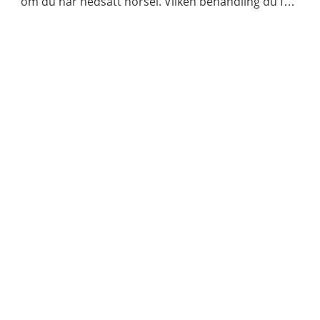
om du har nedsatt hörsel. Vilken behandling du får
beror på orsaken till din hörselnedsättning.