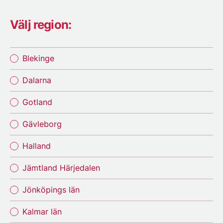
Välj region:
Blekinge
Dalarna
Gotland
Gävleborg
Halland
Jämtland Härjedalen
Jönköpings län
Kalmar län