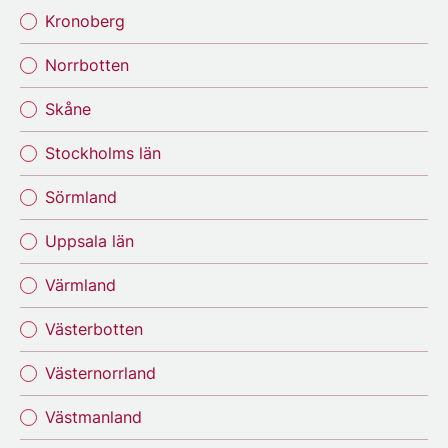
Kronoberg
Norrbotten
Skåne
Stockholms län
Sörmland
Uppsala län
Värmland
Västerbotten
Västernorrland
Västmanland