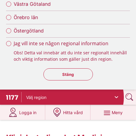
Västra Götaland
Örebro län
Östergötland
Jag vill inte se någon regional information
Obs! Detta val innebär att du inte ser regionalt innehåll
och viktig information som gäller just din region.
Stäng regionsväljaren
Stäng
Välj
region
Till startsidan för 1177
på 1177.se
på 1177.se
Meny
Logga in
Hitta vård