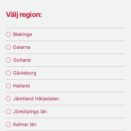
Välj region:
Blekinge
Dalarna
Gotland
Gävleborg
Halland
Jämtland Härjedalen
Jönköpings län
Kalmar län