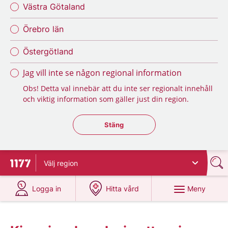
Västra Götaland
Örebro län
Östergötland
Jag vill inte se någon regional information
Obs! Detta val innebär att du inte ser regionalt innehåll
och viktig information som gäller just din region.
Stäng regionsväljaren
Stäng
Välj
region
Till startsidan för 1177
på 1177.se
på 1177.se
Meny
Logga in
Hitta vård