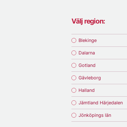
Välj region:
Blekinge
Dalarna
Gotland
Gävleborg
Halland
Jämtland Härjedalen
Jönköpings län