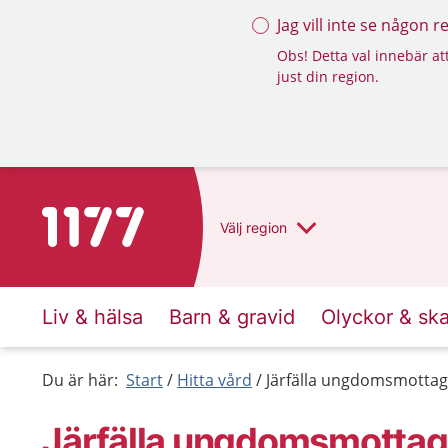
Jag vill inte se någon 
Obs! Detta val innebär att
just din region.
Till startsidan för 1177
Välj
region
Liv & hälsa
Barn & gravid
Olyckor & sk
Du är här:
Start
Hitta vård
Järfälla ungdomsmottag
Järfälla ungdoms­motta