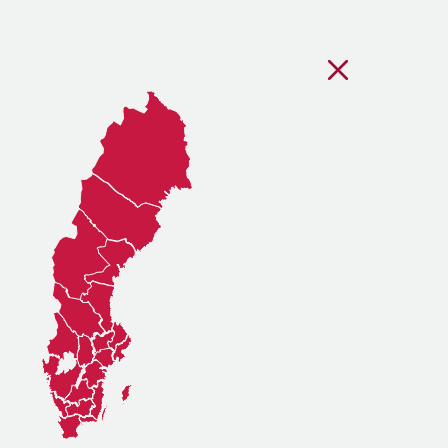
Stäng regionsvälj