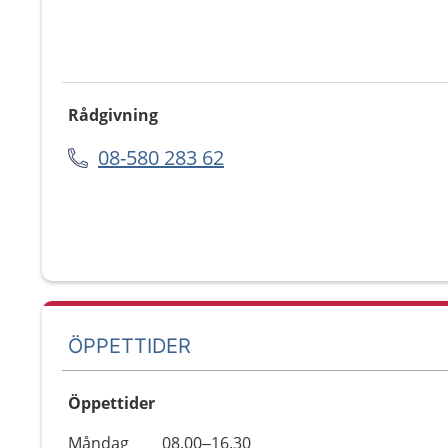
Rådgivning
08-580 283 62
ÖPPETTIDER
Öppettider
Öppettider
Kommentarer
Måndag
08.00–16.30
Dag