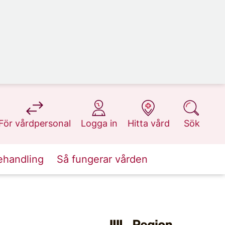
på 1177.se
på 1177.se
på 1177.se
på 1177.se
För vårdpersonal
Logga in
Hitta vård
Sök
ehandling
Så fungerar vården