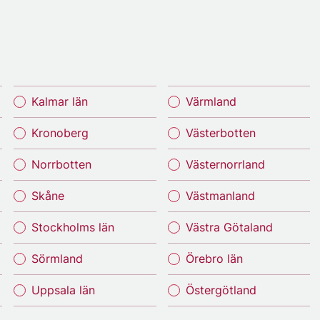
Kalmar län
Värmland
Kronoberg
Västerbotten
Norrbotten
Västernorrland
Skåne
Västmanland
Stockholms län
Västra Götaland
Sörmland
Örebro län
Uppsala län
Östergötland