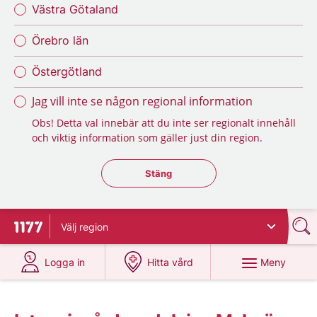
Västra Götaland
Örebro län
Östergötland
Jag vill inte se någon regional information
Obs! Detta val innebär att du inte ser regionalt innehåll
och viktig information som gäller just din region.
Stäng regionsväljaren
Stäng
Välj
region
Till startsidan för 1177
på 1177.se
på 1177.se
Meny
Logga in
Hitta vård