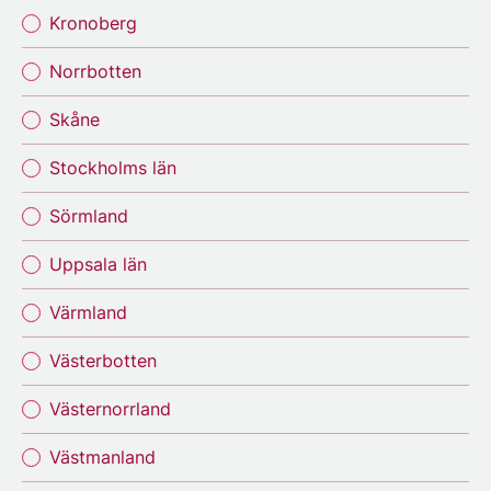
Kronoberg
Norrbotten
Skåne
Stockholms län
Sörmland
Uppsala län
Värmland
Västerbotten
Västernorrland
Västmanland