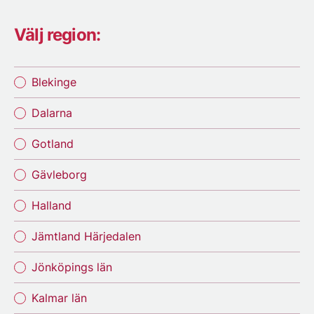
Välj region:
Blekinge
Dalarna
Gotland
Gävleborg
Halland
Jämtland Härjedalen
Jönköpings län
Kalmar län