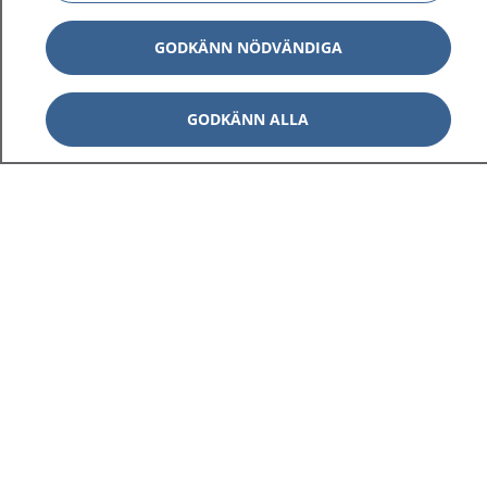
GODKÄNN NÖDVÄNDIGA
GODKÄNN ALLA
1177
–
tryggt om din hälsa och vård