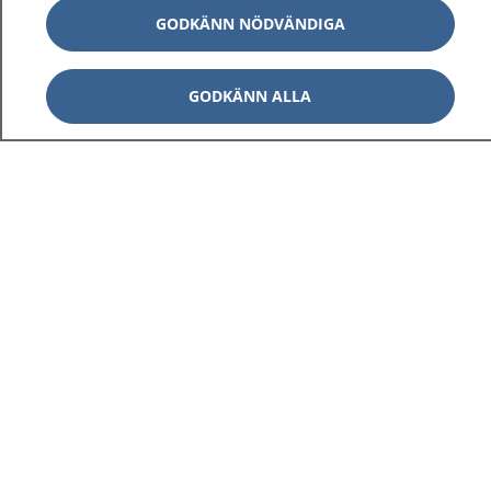
GODKÄNN NÖDVÄNDIGA
GODKÄNN ALLA
1177
–
tryggt om din hälsa och vård
På 1177.se får du råd om hälsa och information om