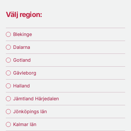
Välj region:
Blekinge
Dalarna
Gotland
Gävleborg
Halland
Jämtland Härjedalen
Jönköpings län
Kalmar län