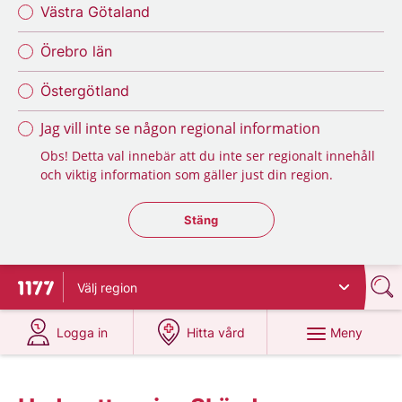
Västra Götaland
Örebro län
Östergötland
Jag vill inte se någon regional information
Obs! Detta val innebär att du inte ser regionalt innehåll
och viktig information som gäller just din region.
Stäng regionsväljaren
Stäng
Välj
region
Till startsidan för 1177
på 1177.se
på 1177.se
Meny
Logga in
Hitta vård