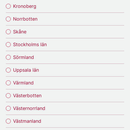
Kronoberg
Norrbotten
Skåne
Stockholms län
Sörmland
Uppsala län
Värmland
Västerbotten
Västernorrland
Västmanland