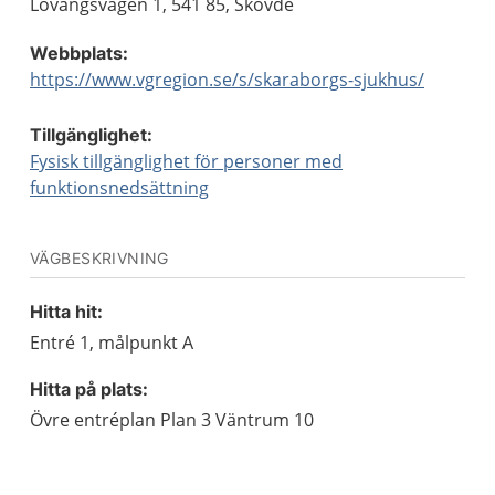
Lövängsvägen 1, 541 85, Skövde
Webbplats:
https://www.vgregion.se/s/skaraborgs-sjukhus/
Tillgänglighet:
Fysisk tillgänglighet för personer med
funktionsnedsättning
VÄGBESKRIVNING
Hitta hit:
Entré 1, målpunkt A
Hitta på plats:
Övre entréplan Plan 3 Väntrum 10