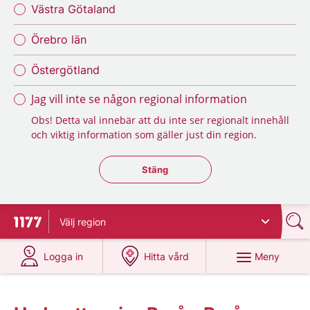
Västra Götaland
Örebro län
Östergötland
Jag vill inte se någon regional information
Obs! Detta val innebär att du inte ser regionalt innehåll
och viktig information som gäller just din region.
Stäng regionsväljaren
Stäng
Välj
region
Till startsidan för 1177
på 1177.se
på 1177.se
Meny
Logga in
Hitta vård