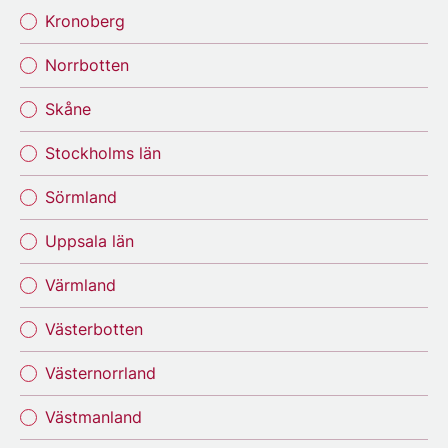
Kronoberg
Norrbotten
Skåne
Stockholms län
Sörmland
Uppsala län
Värmland
Västerbotten
Västernorrland
Västmanland