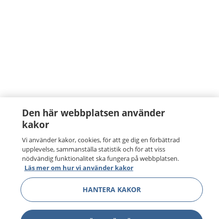
Den här webbplatsen använder
kakor
Vi använder kakor, cookies, för att ge dig en förbättrad
upplevelse, sammanställa statistik och för att viss
nödvändig funktionalitet ska fungera på webbplatsen.
Läs mer om hur vi använder kakor
1177
–
tryggt om din hälsa och vård
HANTERA KAKOR
På 1177.se får du råd om hälsa och information om
sjukdomar och vilka mottagningar du kan kontakta.