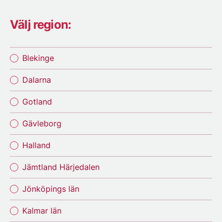
Välj region:
Blekinge
Dalarna
Gotland
Gävleborg
Halland
Jämtland Härjedalen
Jönköpings län
Kalmar län