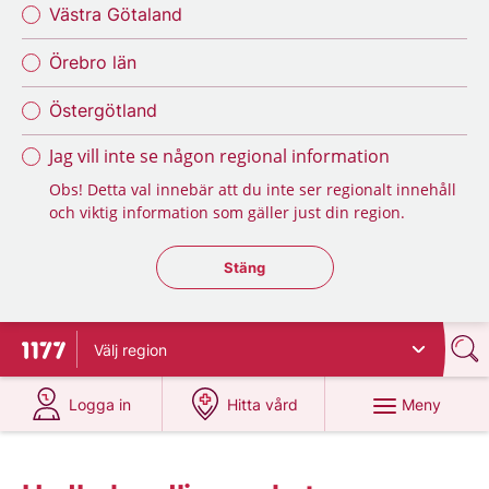
Västra Götaland
Örebro län
Östergötland
Jag vill inte se någon regional information
Obs! Detta val innebär att du inte ser regionalt innehåll
och viktig information som gäller just din region.
Stäng regionsväljaren
Stäng
Välj
region
Till startsidan för 1177
på 1177.se
på 1177.se
Meny
Logga in
Hitta vård