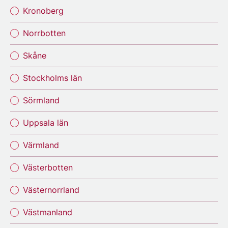
Kronoberg
Norrbotten
Skåne
Stockholms län
Sörmland
Uppsala län
Värmland
Västerbotten
Västernorrland
Västmanland