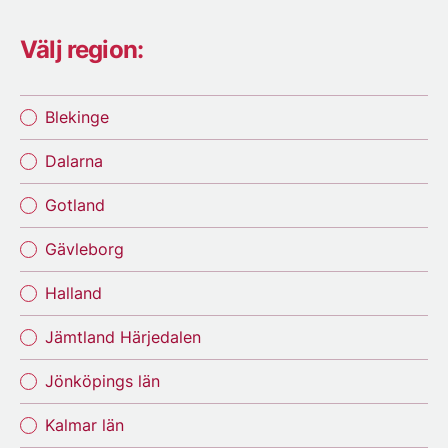
Välj region:
Blekinge
Dalarna
Gotland
Gävleborg
Halland
Jämtland Härjedalen
Jönköpings län
Kalmar län