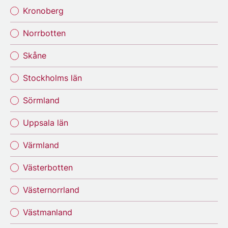
Kronoberg
Norrbotten
Skåne
Stockholms län
Sörmland
Uppsala län
Värmland
Västerbotten
Västernorrland
Västmanland