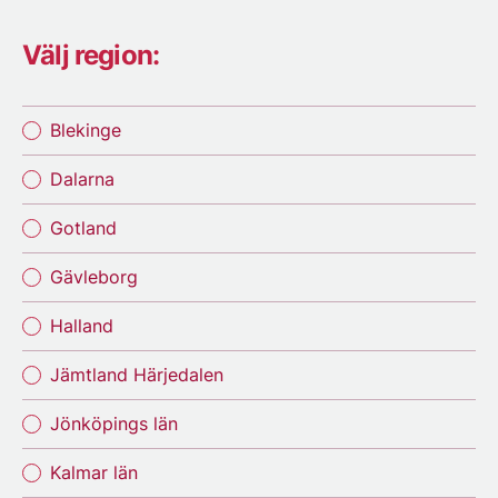
Välj region:
Blekinge
Dalarna
Gotland
Gävleborg
Halland
Jämtland Härjedalen
Jönköpings län
Kalmar län