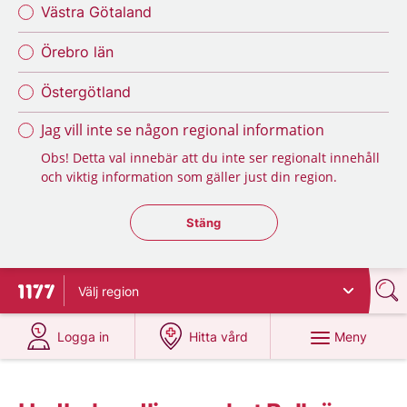
Västra Götaland
Örebro län
Östergötland
Jag vill inte se någon regional information
Obs! Detta val innebär att du inte ser regionalt innehåll
och viktig information som gäller just din region.
Stäng regionsväljaren
Stäng
Välj
region
Till startsidan för 1177
på 1177.se
på 1177.se
Meny
Logga in
Hitta vård