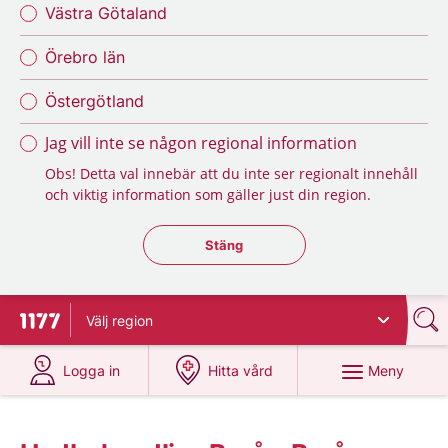
Västra Götaland
Örebro län
Östergötland
Jag vill inte se någon regional information
Obs! Detta val innebär att du inte ser regionalt innehåll
och viktig information som gäller just din region.
Stäng regionsväljaren
Stäng
Välj
region
Till startsidan för 1177
på 1177.se
på 1177.se
Meny
Logga in
Hitta vård