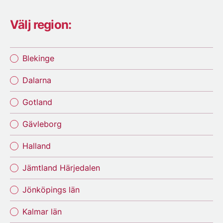
Välj region:
Blekinge
Dalarna
Gotland
Gävleborg
Halland
Jämtland Härjedalen
Jönköpings län
Kalmar län