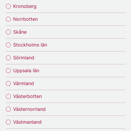
Kronoberg
Norrbotten
Skåne
Stockholms län
Sörmland
Uppsala län
Värmland
Västerbotten
Västernorrland
Västmanland