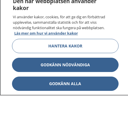
Den här webbplatsen använder
kakor
Vi använder kakor, cookies, för att ge dig en förbättrad
upplevelse, sammanställa statistik och för att viss
nödvändig funktionalitet ska fungera på webbplatsen.
Läs mer om hur vi använder kakor
HANTERA KAKOR
GODKÄNN NÖDVÄNDIGA
1177
–
tryggt om din hälsa och vård
GODKÄNN ALLA
På 1177.se får du råd om hälsa och information om
sjukdomar och vilka mottagningar du kan kontakta.
Logga in för att läsa din journal och göra dina
vårdärenden. Ring telefonnummer 1177 för
sjukvårdsrådgivning dygnet runt.