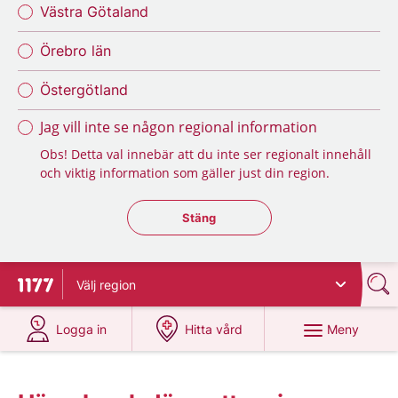
Västra Götaland
Örebro län
Östergötland
Jag vill inte se någon regional information
Obs! Detta val innebär att du inte ser regionalt innehåll
och viktig information som gäller just din region.
Stäng regionsväljaren
Stäng
Välj
region
Till startsidan för 1177
på 1177.se
på 1177.se
Meny
Logga in
Hitta vård