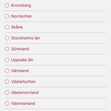
Kronoberg
Norrbotten
Skåne
Stockholms län
Sörmland
Uppsala län
Värmland
Västerbotten
Västernorrland
Västmanland