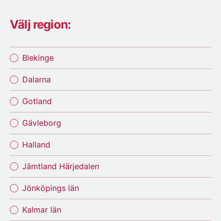
Välj region:
Blekinge
Dalarna
Gotland
Gävleborg
Halland
Jämtland Härjedalen
Jönköpings län
Kalmar län