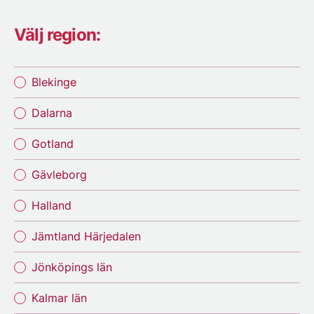
Välj region:
Blekinge
Dalarna
Gotland
Gävleborg
Halland
Jämtland Härjedalen
Jönköpings län
Kalmar län