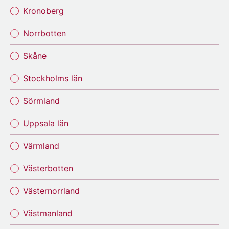
Kronoberg
Norrbotten
Skåne
Stockholms län
Sörmland
Uppsala län
Värmland
Västerbotten
Västernorrland
Västmanland