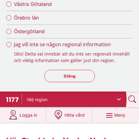
Västra Götaland
Örebro län
Östergötland
Jag vill inte se någon regional information
Obs! Detta val innebär att du inte ser regionalt innehåll
och viktig information som gäller just din region.
Stäng regionsväljaren
Stäng
Välj
region
Till startsidan för 1177
på 1177.se
på 1177.se
Meny
Logga in
Hitta vård