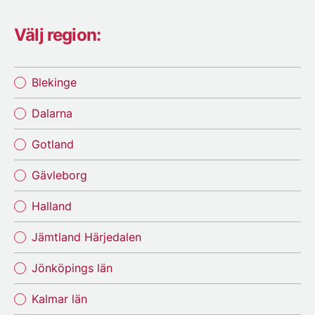
Välj region:
Blekinge
Dalarna
Gotland
Gävleborg
Halland
Jämtland Härjedalen
Jönköpings län
Kalmar län