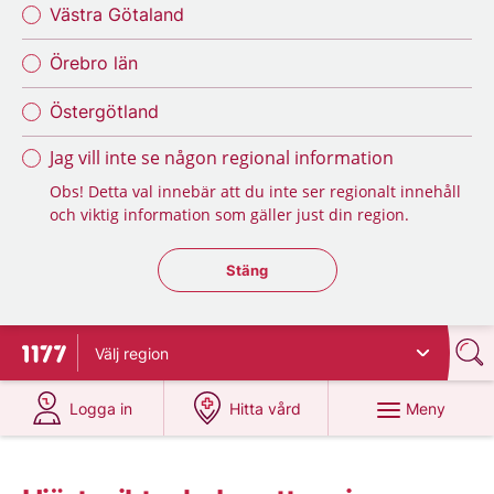
Västra Götaland
Örebro län
Östergötland
Jag vill inte se någon regional information
Obs! Detta val innebär att du inte ser regionalt innehåll
och viktig information som gäller just din region.
Stäng regionsväljaren
Stäng
Välj
region
Till startsidan för 1177
på 1177.se
på 1177.se
Meny
Logga in
Hitta vård