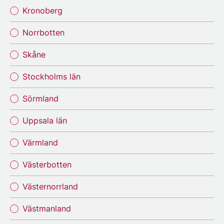
Kronoberg
Norrbotten
Skåne
Stockholms län
Sörmland
Uppsala län
Värmland
Västerbotten
Västernorrland
Västmanland