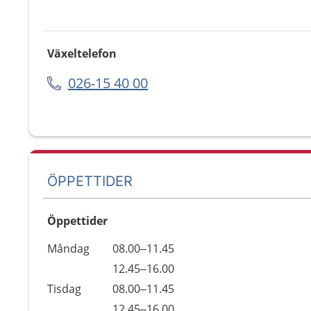
Växeltelefon
026-15 40 00
ÖPPETTIDER
Öppettider
Öppettider
Kommentarer
Måndag
08.00–11.45
Dag
Måndag
12.45–16.00
Tisdag
08.00–11.45
Tisdag
12.45–16.00