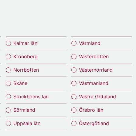
Kalmar län
Värmland
Kronoberg
Västerbotten
Norrbotten
Västernorrland
Skåne
Västmanland
Stockholms län
Västra Götaland
Sörmland
Örebro län
Uppsala län
Östergötland