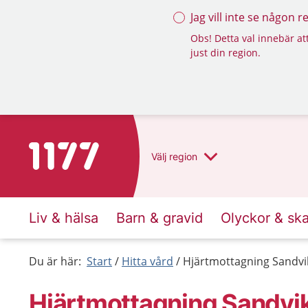
Jag vill inte se någon 
Obs! Detta val innebär att
just din region.
Till startsidan för 1177
Välj
region
Liv & hälsa
Barn & gravid
Olyckor & sk
Du är här:
Start
Hitta vård
Hjärtmottagning Sandv
Hjärtmottagning Sandvi