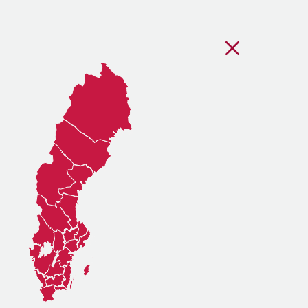
Stäng regionsvälj