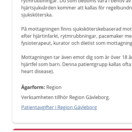
rytmrubbningar. Du som bedöms vara i behov av 
hjärtsjukvården kommer att kallas för regelbundna 
sjuksköterska.
På mottagningen finns sjuksköterskebaserad motta
efter hjärtinfarkt, rytmrubbningar, pacemaker me
fysioterapeut, kurator och dietist som mottagni
Mottagningen tar även emot dig som är över 18 å
hjärtfel som barn. Denna patientgrupp kallas oft
heart disease).
Ägarform
:
Region
Verksamheten tillhör Region Gävleborg.
Patientavgifter i Region Gävleborg