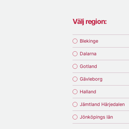
Välj region:
Blekinge
Dalarna
Gotland
Gävleborg
Halland
Jämtland Härjedalen
Jönköpings län