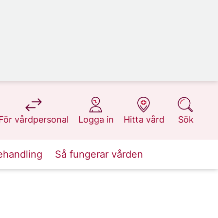
på 1177.se
på 1177.se
på 1177.se
på 1177.se
För vårdpersonal
Logga in
Hitta vård
Sök
ehandling
Så fungerar vården