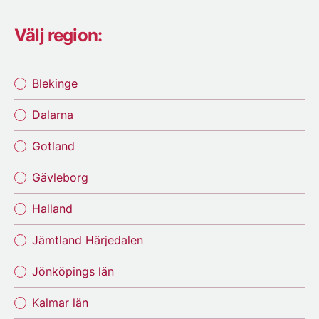
Välj region:
Blekinge
Dalarna
Gotland
Gävleborg
Halland
Jämtland Härjedalen
Jönköpings län
Kalmar län