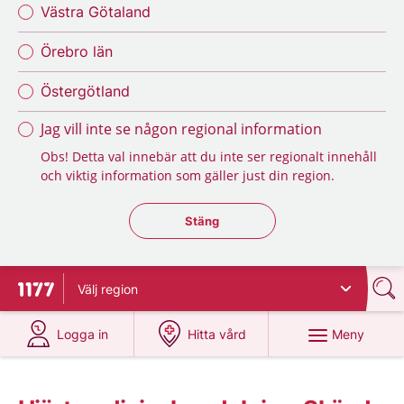
Västra Götaland
Örebro län
Östergötland
Jag vill inte se någon regional information
Obs! Detta val innebär att du inte ser regionalt innehåll
och viktig information som gäller just din region.
Stäng regionsväljaren
Stäng
Välj
region
Till startsidan för 1177
på 1177.se
på 1177.se
Meny
Logga in
Hitta vård