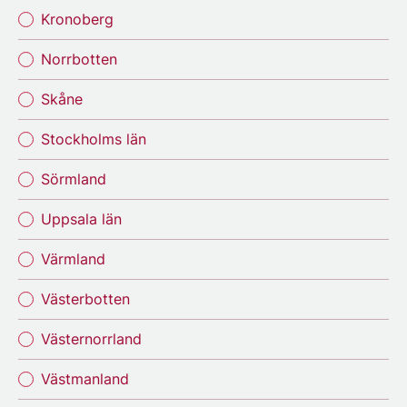
Kronoberg
Norrbotten
Skåne
Stockholms län
Sörmland
Uppsala län
Värmland
Västerbotten
Västernorrland
Västmanland