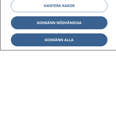
HANTERA KAKOR
GODKÄNN NÖDVÄNDIGA
GODKÄNN ALLA
1177
–
tryggt om din hälsa och vård
På 1177.se får du råd om hälsa och information om
sjukdomar och vilka mottagningar du kan kontakta.
Logga in för att läsa din journal och göra dina
vårdärenden. Ring telefonnummer 1177 för
sjukvårdsrådgivning dygnet runt.
1177 ger dig råd när du vill må bättre.