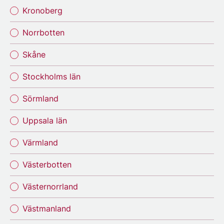
Kronoberg
Norrbotten
Skåne
Stockholms län
Sörmland
Uppsala län
Värmland
Västerbotten
Västernorrland
Västmanland