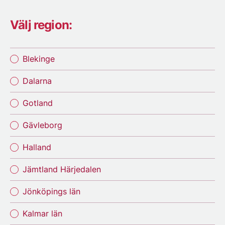
Välj region:
Blekinge
Dalarna
Gotland
Gävleborg
Halland
Jämtland Härjedalen
Jönköpings län
Kalmar län