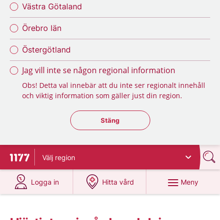
Västra Götaland
Örebro län
Östergötland
Jag vill inte se någon regional information
Obs! Detta val innebär att du inte ser regionalt innehåll
och viktig information som gäller just din region.
Stäng regionsväljaren
Stäng
Välj
region
Till startsidan för 1177
på 1177.se
på 1177.se
Meny
Logga in
Hitta vård