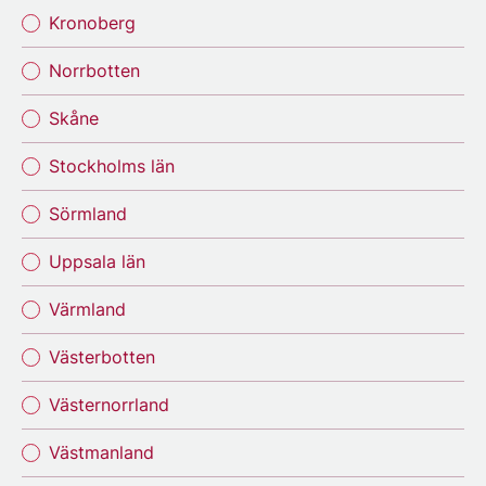
Kronoberg
Norrbotten
Skåne
Stockholms län
Sörmland
Uppsala län
Värmland
Västerbotten
Västernorrland
Västmanland