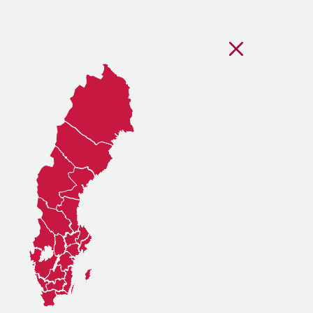
Stäng regionsvälj