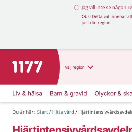
Jag vill inte se någon 
Obs! Detta val innebär att
just din region.
Till startsidan för 1177
Välj
region
Liv & hälsa
Barn & gravid
Olyckor & sk
Du är här:
Start
Hitta vård
Hjärtintensivvårdsavdel
Hjärtintensivvårdsavdel