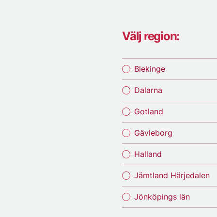
Välj region:
Blekinge
Dalarna
Gotland
Gävleborg
Halland
Jämtland Härjedalen
Jönköpings län