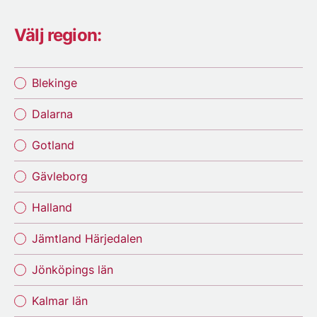
Välj region:
Blekinge
Dalarna
Gotland
Gävleborg
Halland
Jämtland Härjedalen
Jönköpings län
Kalmar län