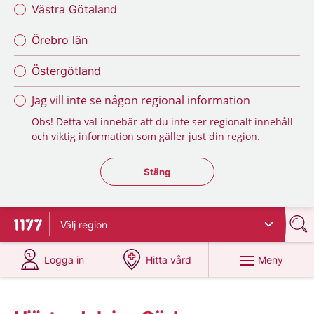
Västra Götaland
Örebro län
Östergötland
Jag vill inte se någon regional information
Obs! Detta val innebär att du inte ser regionalt innehåll
och viktig information som gäller just din region.
Stäng regionsväljaren
Stäng
Välj
region
Till startsidan för 1177
på 1177.se
på 1177.se
Meny
Logga in
Hitta vård