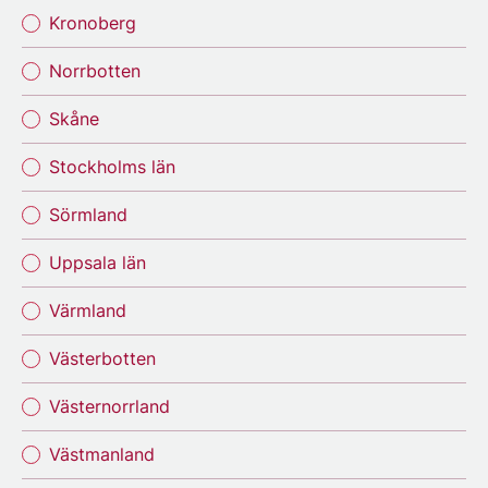
Kronoberg
Norrbotten
Skåne
Stockholms län
Sörmland
Uppsala län
Värmland
Västerbotten
Västernorrland
Västmanland