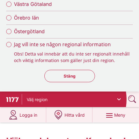
Västra Götaland
Örebro län
Östergötland
Jag vill inte se någon regional information
Obs! Detta val innebär att du inte ser regionalt innehåll
och viktig information som gäller just din region.
Stäng regionsväljaren
Stäng
Välj
region
Till startsidan för 1177
på 1177.se
på 1177.se
Meny
Logga in
Hitta vård