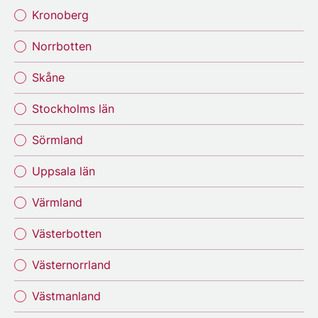
Kronoberg
Norrbotten
Skåne
Stockholms län
Sörmland
Uppsala län
Värmland
Västerbotten
Västernorrland
Västmanland