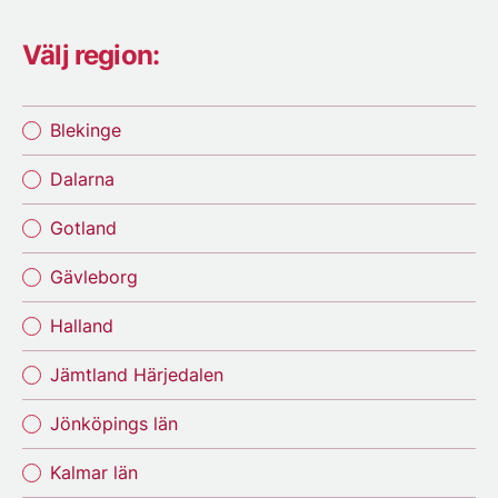
Välj region:
Blekinge
Dalarna
Gotland
Gävleborg
Halland
Jämtland Härjedalen
Jönköpings län
Kalmar län