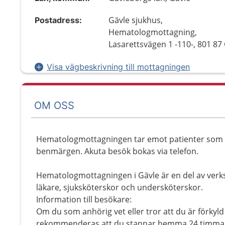
Gävle sjukhus,
Postadress:
Hematologmottagning,
Lasarettsvägen 1 -110-, 801 87
Visa vägbeskrivning till mottagningen
OM OSS
Hematologmottagningen tar emot patienter som h
benmärgen. Akuta besök bokas via telefon.
Hematologmottagningen i Gävle är en del av verk
läkare, sjuksköterskor och undersköterskor.
Information till besökare:
Om du som anhörig vet eller tror att du är förkyld
rekommenderas att du stannar hemma 24 timmar