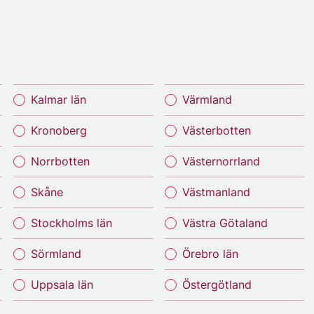
Kalmar län
Värmland
Kronoberg
Västerbotten
Norrbotten
Västernorrland
Skåne
Västmanland
Stockholms län
Västra Götaland
Sörmland
Örebro län
Uppsala län
Östergötland