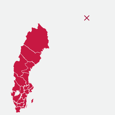
Stäng regionsvälj