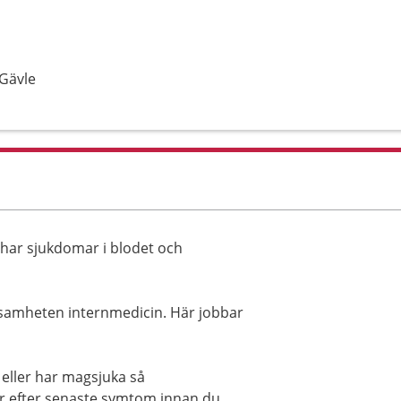
 Gävle
ar sjukdomar i blodet och
samheten internmedicin. Här jobbar
 eller har magsjuka så
 efter senaste symtom innan du