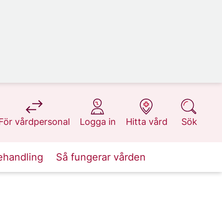
på 1177.se
på 1177.se
på 1177.se
på 1177.se
För vårdpersonal
Logga in
Hitta vård
Sök
ehandling
Så fungerar vården