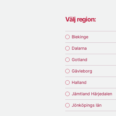
Välj region:
Blekinge
Dalarna
Gotland
Gävleborg
Halland
Jämtland Härjedalen
Jönköpings län