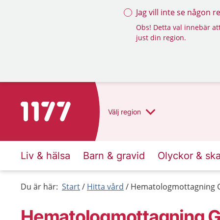
Jag vill inte se någon 
Obs! Detta val innebär att
just din region.
Till startsidan för 1177
Välj
region
Liv & hälsa
Barn & gravid
Olyckor & sk
Du är här:
Start
Hitta vård
Hematologmottagning 
Hematologmottagning G