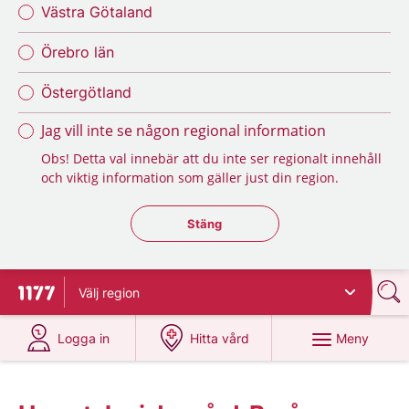
Västra Götaland
Örebro län
Östergötland
Jag vill inte se någon regional information
Obs! Detta val innebär att du inte ser regionalt innehåll
och viktig information som gäller just din region.
Stäng regionsväljaren
Stäng
Välj
region
Till startsidan för 1177
på 1177.se
på 1177.se
Meny
Logga in
Hitta vård