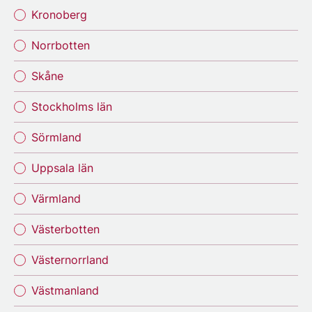
Kronoberg
Norrbotten
Skåne
Stockholms län
Sörmland
Uppsala län
Värmland
Västerbotten
Västernorrland
Västmanland