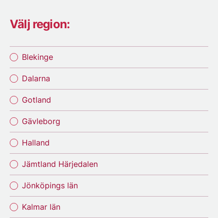
Välj region:
Blekinge
Dalarna
Gotland
Gävleborg
Halland
Jämtland Härjedalen
Jönköpings län
Kalmar län