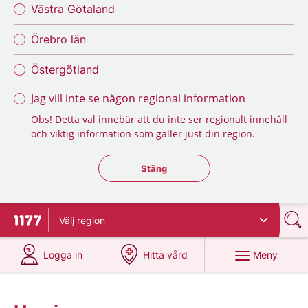
Västra Götaland
Örebro län
Östergötland
Jag vill inte se någon regional information
Obs! Detta val innebär att du inte ser regionalt innehåll
och viktig information som gäller just din region.
Stäng regionsväljaren
Stäng
Välj
region
Till startsidan för 1177
på 1177.se
på 1177.se
Meny
Logga in
Hitta vård