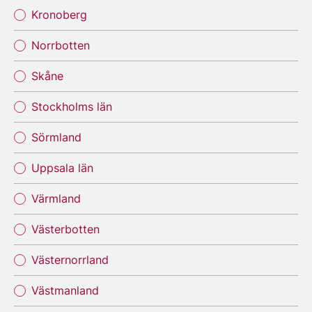
Kronoberg
Norrbotten
Skåne
Stockholms län
Sörmland
Uppsala län
Värmland
Västerbotten
Västernorrland
Västmanland