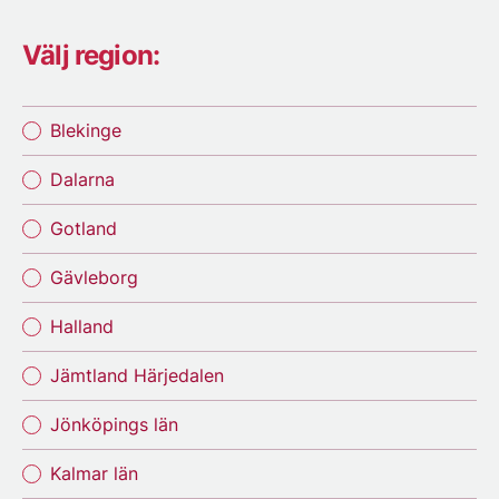
Välj region:
Blekinge
Dalarna
Gotland
Gävleborg
Halland
Jämtland Härjedalen
Jönköpings län
Kalmar län