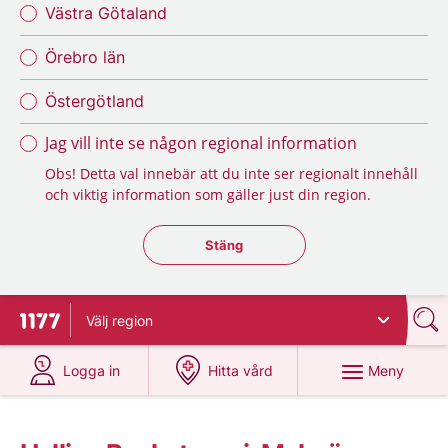
Västra Götaland
Örebro län
Östergötland
Jag vill inte se någon regional information
Obs! Detta val innebär att du inte ser regionalt innehåll
och viktig information som gäller just din region.
Stäng regionsväljaren
Stäng
Välj
region
Till startsidan för 1177
på 1177.se
på 1177.se
Meny
Logga in
Hitta vård