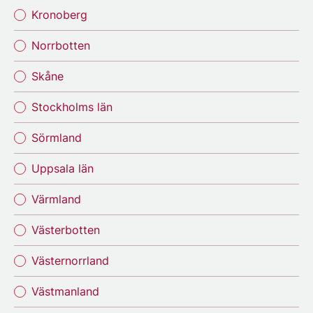
Kronoberg
Norrbotten
Skåne
Stockholms län
Sörmland
Uppsala län
Värmland
Västerbotten
Västernorrland
Västmanland