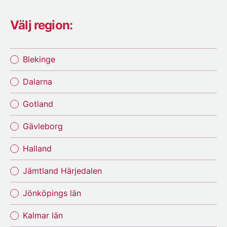
Välj region:
Blekinge
Dalarna
Gotland
Gävleborg
Halland
Jämtland Härjedalen
Jönköpings län
Kalmar län