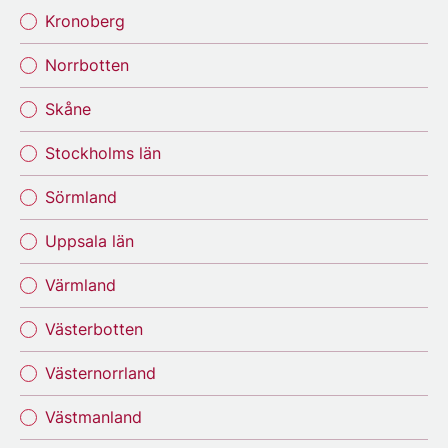
Kronoberg
Norrbotten
Skåne
Stockholms län
Sörmland
Uppsala län
Värmland
Västerbotten
Västernorrland
Västmanland