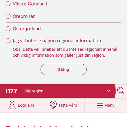
Västra Götaland
Örebro län
Östergötland
Jag vill inte se någon regional information
Obs! Detta val innebär att du inte ser regionalt innehåll
och viktig information som gäller just din region.
Stäng regionsväljaren
Stäng
Välj
region
Till startsidan för 1177
på 1177.se
på 1177.se
Meny
Logga in
Hitta vård