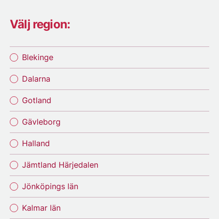
Välj region:
Blekinge
Dalarna
Gotland
Gävleborg
Halland
Jämtland Härjedalen
Jönköpings län
Kalmar län