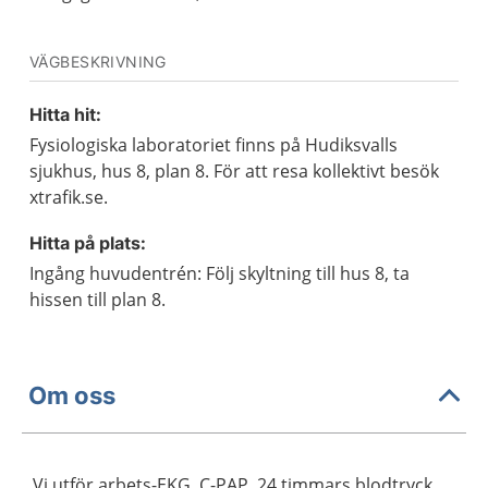
VÄGBESKRIVNING
Hitta hit:
Fysiologiska laboratoriet finns på Hudiksvalls
sjukhus, hus 8, plan 8. För att resa kollektivt besök
xtrafik.se.
Hitta på plats:
Ingång huvudentrén: Följ skyltning till hus 8, ta
hissen till plan 8.
Om oss
Vi utför arbets-EKG, C-PAP, 24 timmars blodtryck,