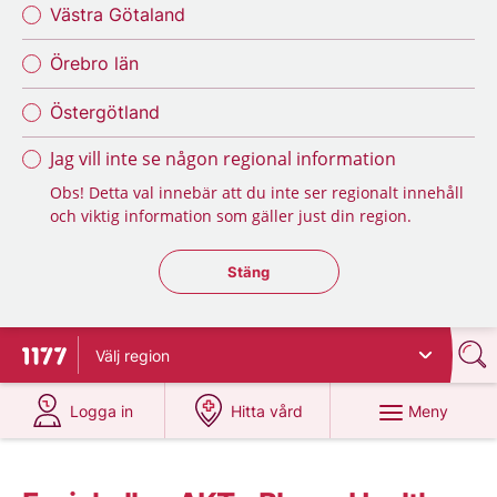
Västra Götaland
Örebro län
Östergötland
Jag vill inte se någon regional information
Obs! Detta val innebär att du inte ser regionalt innehåll
och viktig information som gäller just din region.
Stäng regionsväljaren
Stäng
Välj
region
Till startsidan för 1177
på 1177.se
på 1177.se
Meny
Logga in
Hitta vård