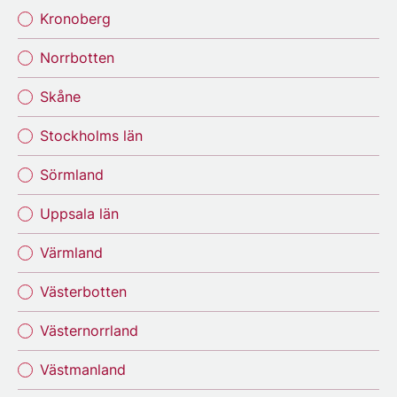
Kronoberg
Norrbotten
Skåne
Stockholms län
Sörmland
Uppsala län
Värmland
Västerbotten
Västernorrland
Västmanland