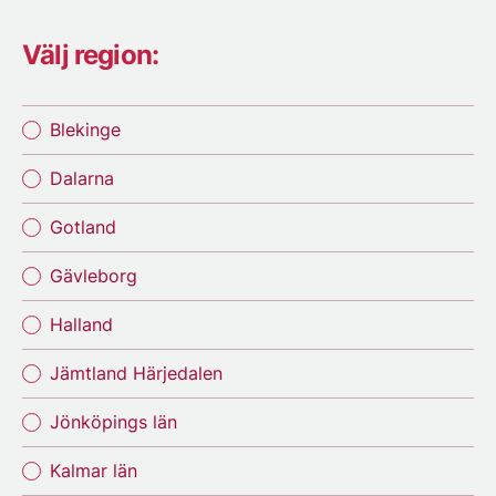
Välj region:
Blekinge
Dalarna
Gotland
Gävleborg
Halland
Jämtland Härjedalen
Jönköpings län
Kalmar län