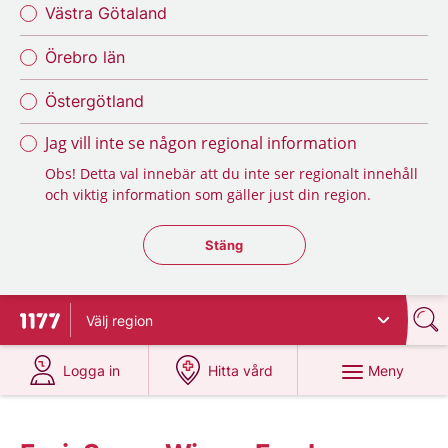
Västra Götaland
Örebro län
Östergötland
Jag vill inte se någon regional information
Obs! Detta val innebär att du inte ser regionalt innehåll
och viktig information som gäller just din region.
Stäng regionsväljaren
Stäng
Välj
region
Till startsidan för 1177
på 1177.se
på 1177.se
Meny
Logga in
Hitta vård