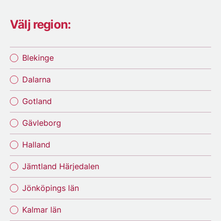
Välj region:
Blekinge
Dalarna
Gotland
Gävleborg
Halland
Jämtland Härjedalen
Jönköpings län
Kalmar län