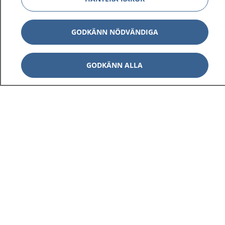
GODKÄNN NÖDVÄNDIGA
GODKÄNN ALLA
1177
–
tryggt om din hälsa och vård