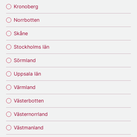
Kronoberg
Norrbotten
Skåne
Stockholms län
Sörmland
Uppsala län
Värmland
Västerbotten
Västernorrland
Västmanland