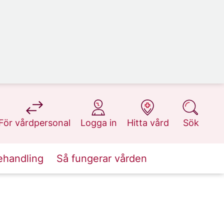
på 1177.se
på 1177.se
på 1177.se
på 1177.se
För vårdpersonal
Logga in
Hitta vård
Sök
ehandling
Så fungerar vården