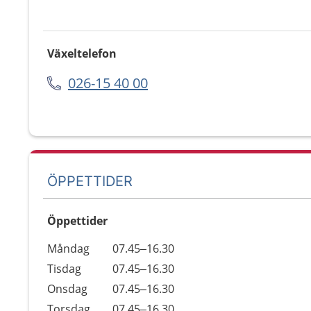
Växeltelefon
026-15 40 00
ÖPPETTIDER
Öppettider
Öppettider
Kommentarer
Måndag
07.45–16.30
Dag
Tisdag
07.45–16.30
Onsdag
07.45–16.30
Torsdag
07.45–16.30