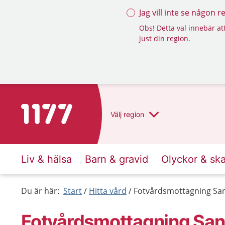
Jag vill inte se någon 
Obs! Detta val innebär att
just din region.
Till startsidan för 1177
Välj
region
Liv & hälsa
Barn & gravid
Olyckor & sk
Du är här:
Start
Hitta vård
Fotvårdsmottagning Sa
Fotvårdsmottagning San