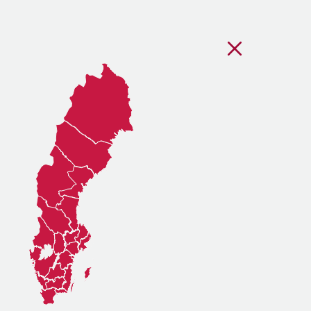
Stäng regionsvälj