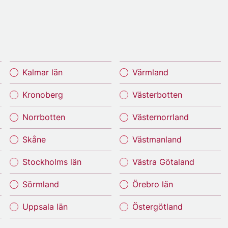
Kalmar län
Värmland
Kronoberg
Västerbotten
Norrbotten
Västernorrland
Skåne
Västmanland
Stockholms län
Västra Götaland
Sörmland
Örebro län
Uppsala län
Östergötland