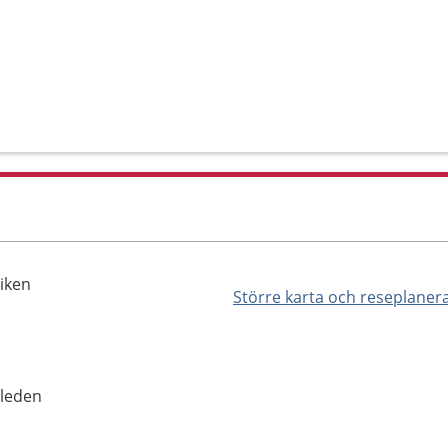
viken
Större karta och reseplaner
sleden