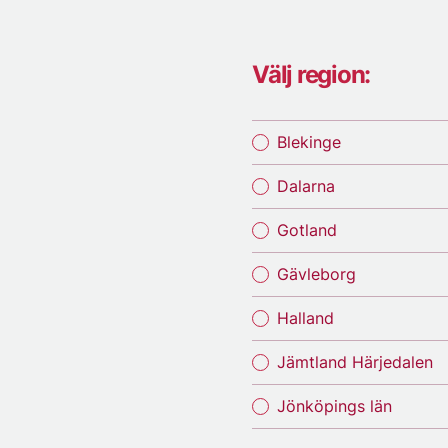
Välj region:
Blekinge
Dalarna
Gotland
Gävleborg
Halland
Jämtland Härjedalen
Jönköpings län