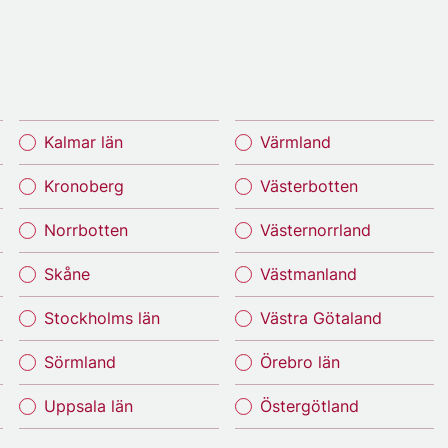
Kalmar län
Värmland
Kronoberg
Västerbotten
Norrbotten
Västernorrland
Skåne
Västmanland
Stockholms län
Västra Götaland
Sörmland
Örebro län
Uppsala län
Östergötland