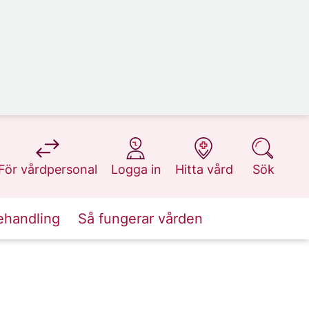
på 1177.se
på 1177.se
på 1177.se
på 1177.se
För vårdpersonal
Logga in
Hitta vård
Sök
ehandling
Så fungerar vården