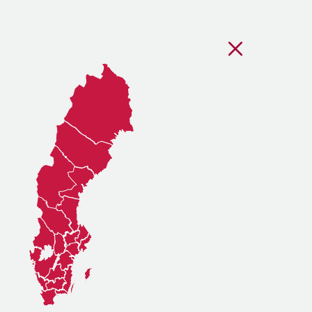
Stäng regionsvälj