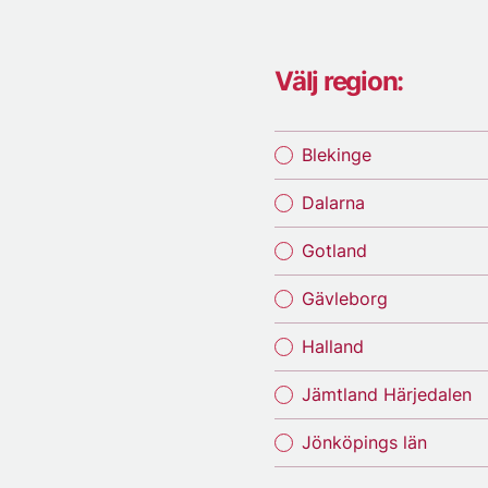
Välj region:
Blekinge
Dalarna
Gotland
Gävleborg
Halland
Jämtland Härjedalen
Jönköpings län