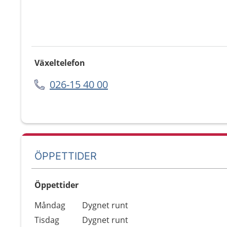
Växeltelefon
026-15 40 00
ÖPPETTIDER
Öppettider
Öppettider
Kommentarer
Måndag
Dygnet runt
Dag
Tisdag
Dygnet runt