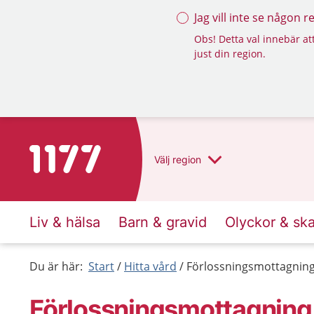
Jag vill inte se någon 
Obs! Detta val innebär att
just din region.
Till startsidan för 1177
Välj
region
Liv & hälsa
Barn & gravid
Olyckor & sk
Du är här:
Start
Hitta vård
Förlossningsmottagning
Förlossningsmottagning