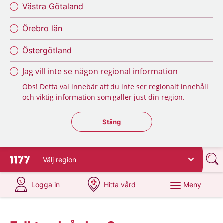
Västra Götaland
Örebro län
Östergötland
Jag vill inte se någon regional information
Obs! Detta val innebär att du inte ser regionalt innehåll
och viktig information som gäller just din region.
Stäng regionsväljaren
Stäng
Välj
region
Till startsidan för 1177
på 1177.se
på 1177.se
Meny
Logga in
Hitta vård