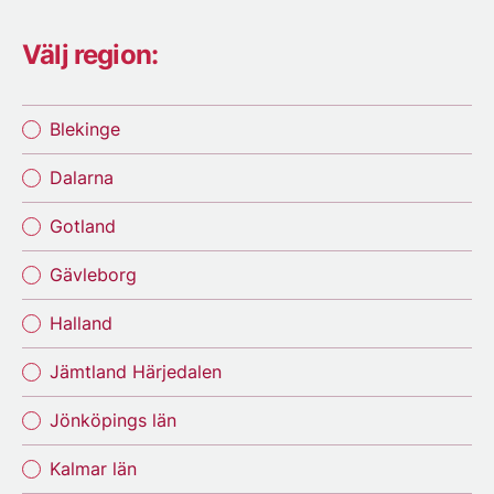
Välj region:
Blekinge
Dalarna
Gotland
Gävleborg
Halland
Jämtland Härjedalen
Jönköpings län
Kalmar län