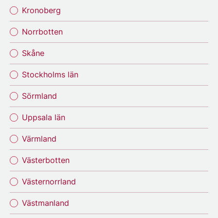
Kronoberg
Norrbotten
Skåne
Stockholms län
Sörmland
Uppsala län
Värmland
Västerbotten
Västernorrland
Västmanland