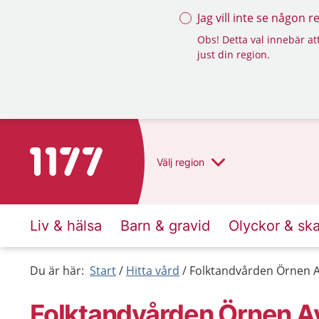
Jag vill inte se någon 
Obs! Detta val innebär att
just din region.
Till startsidan för 1177
Välj
region
Liv & hälsa
Barn & gravid
Olyckor & sk
Du är här:
Start
Hitta vård
Folktandvården Örnen 
Folktandvården Örnen A