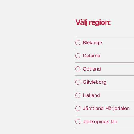
Välj region:
Blekinge
Dalarna
Gotland
Gävleborg
Halland
Jämtland Härjedalen
Jönköpings län