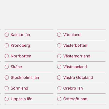
Kalmar län
Värmland
Kronoberg
Västerbotten
Norrbotten
Västernorrland
Skåne
Västmanland
Stockholms län
Västra Götaland
Sörmland
Örebro län
Uppsala län
Östergötland