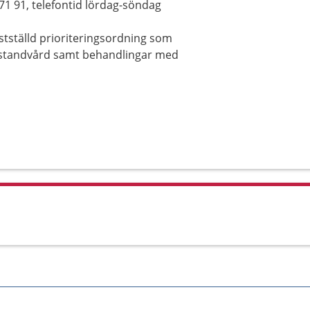
71 91, telefontid lördag-söndag
astställd prioriteringsordning som
omstandvård samt behandlingar med