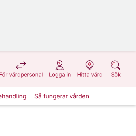
på 1177.se
på 1177.se
på 1177.se
på 1177.se
För vårdpersonal
Logga in
Hitta vård
Sök
ehandling
Så fungerar vården