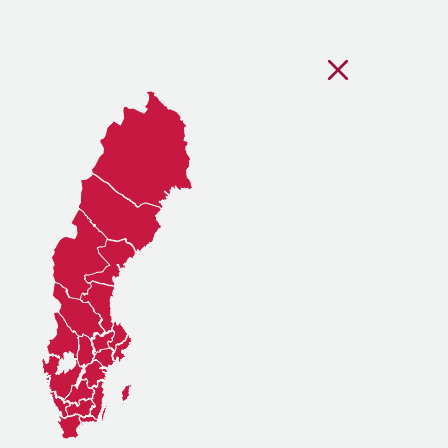
Stäng regionsvälj