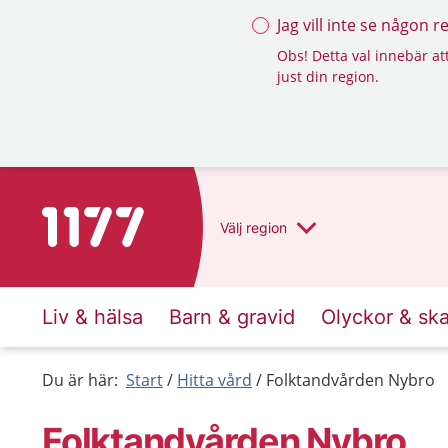
Jag vill inte se någon 
Obs! Detta val innebär att
just din region.
Till startsidan för 1177
Välj
region
Liv & hälsa
Barn & gravid
Olyckor & sk
Du är här:
Start
Hitta vård
Folktandvården Nybro
Folktandvården Nybro