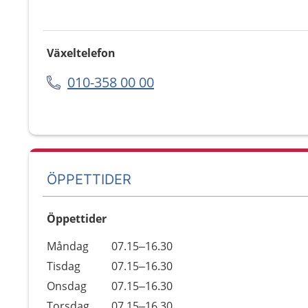
Växeltelefon
010-358 00 00
ÖPPETTIDER
Öppettider
Öppettider
Kommentarer
Måndag
07.15–16.30
Dag
Tisdag
07.15–16.30
Onsdag
07.15–16.30
Torsdag
07.15–16.30