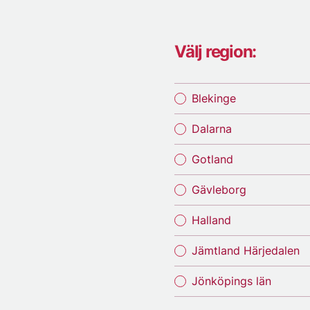
Välj region:
Blekinge
Dalarna
Gotland
Gävleborg
Halland
Jämtland Härjedalen
Jönköpings län