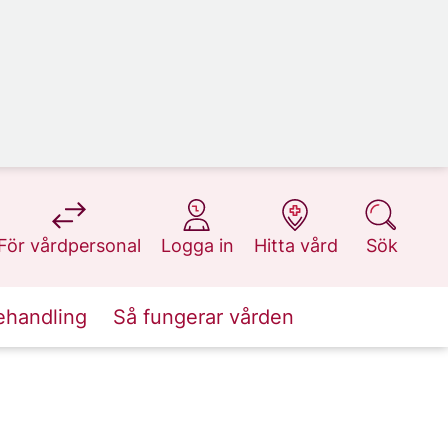
på 1177.se
på 1177.se
på 1177.se
på 1177.se
För vårdpersonal
Logga in
Hitta vård
Sök
ehandling
Så fungerar vården