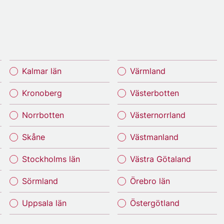
Kalmar län
Värmland
Kronoberg
Västerbotten
Norrbotten
Västernorrland
Skåne
Västmanland
Stockholms län
Västra Götaland
Sörmland
Örebro län
Uppsala län
Östergötland