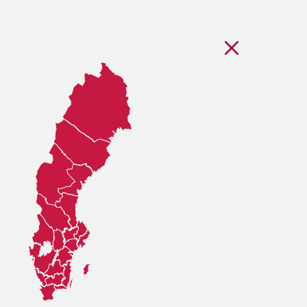
Stäng regionsvälj