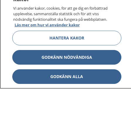
Vi använder kakor, cookies, för att ge dig en förbättrad
upplevelse, sammanställa statistik och för att viss
1177
–
tryggt om din hälsa och vård
nödvändig funktionalitet ska fungera på webbplatsen.
Läs mer om hur vi använder kakor
På 1177.se får du råd om hälsa och information om
sjukdomar och vilka mottagningar du kan kontakta.
HANTERA KAKOR
Logga in för att läsa din journal och göra dina
vårdärenden. Ring telefonnummer 1177 för
GODKÄNN NÖDVÄNDIGA
sjukvårdsrådgivning dygnet runt.
1177 ger dig råd när du vill må bättre.
GODKÄNN ALLA
Visa inn
1177 på flera språk
Visa inn
Om 1177