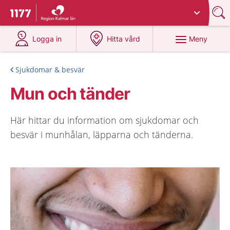
Du har valt region
Kalmar län
.
Till startsidan för 1177
på 1177.se
på 1177.se
Meny
Logga in
Hitta vård
Sjukdomar & besvär
Mun och tänder
Här hittar du information om sjukdomar och
besvär i munhålan, läpparna och tänderna.