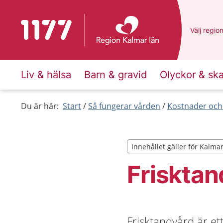
Till startsidan för 1177
Du har va
Välj
en an
regio
Liv & hälsa
Barn & gravid
Olyckor & sk
Du är här:
Start
Så fungerar vården
Kostnader och
Innehållet gäller för Kalma
Innehållet gäller för Kalma
Frisktan
Frisktandvård är et