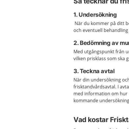
Så tecknar du fr
1. Undersökning
När du kommer på ditt b
och eventuell behandling 
2. Bedömning av mu
Med utgångspunkt från u
vilken prisklass som ska gä
3. Teckna avtal
När din undersökning och
frisktandvårdsavtal. I av
med information om hur du
kommande undersökningar
Vad kostar Frisk