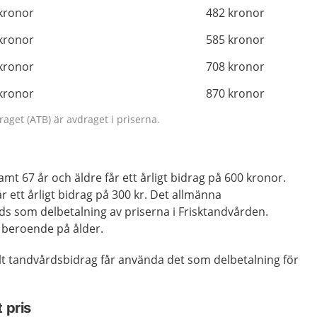
kronor
482 kronor
kronor
585 kronor
kronor
708 kronor
kronor
870 kronor
get (ATB) är avdraget i priserna.
samt 67 år och äldre får ett årligt bidrag på 600 kronor.
r ett årligt bidrag på 300 kr. Det allmänna
s som delbetalning av priserna i Frisktandvården.
a beroende på ålder.
kilt tandvårdsbidrag får använda det som delbetalning för
 pris