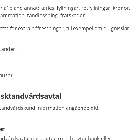
ia” bland annat: karies, fyllningar, rotfyllningar, kronor,
flammation, tandlossning, frätskador.
tts för extra påfrestningar, till exempel om du gnisslar
tänder.
nusar.
risktandvårdsavtal
sktandvårdskund information angående ditt
er
andvårdsavtal med autogiro och byter bank eller