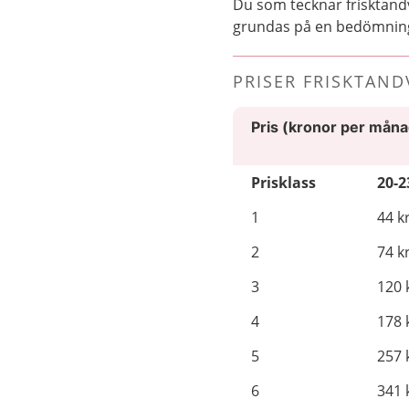
Du som tecknar frisktand
grundas på en bedömning 
PRISER FRISKTAN
Pris (kronor per mån
Prisklass
20-2
1
44 k
2
74 k
3
120 
4
178 
5
257 
6
341 