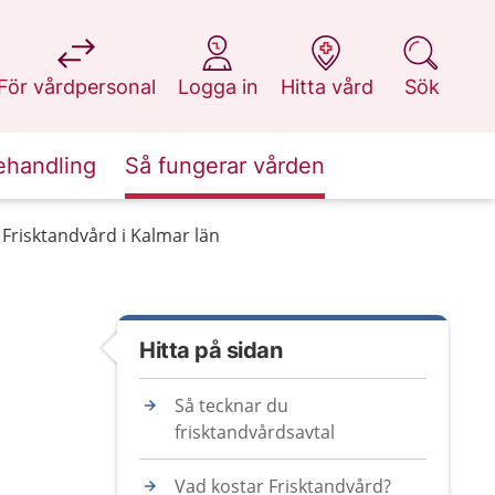
på 1177.se
på 1177.se
på 1177.se
på 1177.se
För vårdpersonal
Logga in
Hitta vård
Sök
ehandling
Så fungerar vården
Frisktandvård i Kalmar län
Hitta på sidan
Så tecknar du
frisktandvårdsavtal
Vad kostar Frisktandvård?