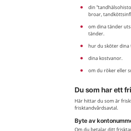
din ”tandhälsohistor
broar, tandköttsin
om dina tänder utsä
tänder.
hur du sköter dina 
dina kostvanor.
om du röker eller s
Du som har ett f
Här hittar du som är fri
frisktandvårdsavtal.
Byte av kontonumm
Om du betalar ditt friskt