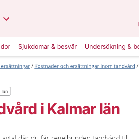
lt region
nan
n
Kalmar län
.
ador
Sjukdomar & besvär
Undersökning & b
 ersättningar
Kostnader och ersättningar inom tandvård
r län
r län
dvård i Kalmar län
t avtal där du får regelbunden tandvård till