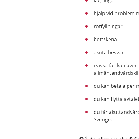
lagningar
hjälp vid problem
rotfyllningar
bettskena
akuta besvär
i vissa fall kan äve
allmäntandvårdskli
du kan betala per m
du kan flytta avtal
du får akuttandvård
Sverige.