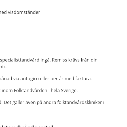
 med visdomständer
n specialisttandvård ingå. Remiss krävs från din
nik.
ånad via autogiro eller per år med faktura.
et inom Folktandvården i hela Sverige.
. Det gäller även på andra folktandvårdskliniker i