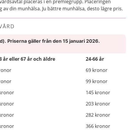
vårdsavtal placeras i en premiegrupp. Placeringen
av din munhälsa. Ju bättre munhälsa, desto lägre pris.
DVÅRD
ad).
Priserna gäller från den 15 januari 2026.
3 år eller 67 år och äldre
24-66 år
ronor
69 kronor
ronor
99 kronor
kronor
145 kronor
kronor
203 kronor
kronor
282 kronor
kronor
366 kronor