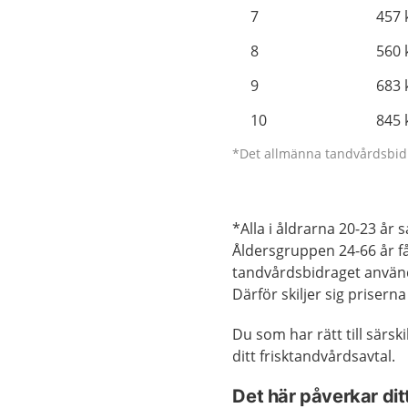
7
457 
8
560 
9
683 
10
845 
*Det allmänna tandvårdsbidra
*Alla i åldrarna 20-23 år 
Åldersgruppen 24-66 år få
tandvårdsbidraget använd
Därför skiljer sig prisern
Du som har rätt till särs
ditt frisktandvårdsavtal.
Det här påverkar ditt