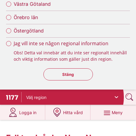
Västra Götaland
Örebro län
Östergötland
Jag vill inte se någon regional information
Obs! Detta val innebär att du inte ser regionalt innehåll
och viktig information som gäller just din region.
Stäng regionsväljaren
Stäng
Välj
region
Till startsidan för 1177
på 1177.se
på 1177.se
Meny
Logga in
Hitta vård