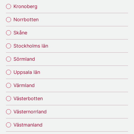
Kronoberg
Norrbotten
Skåne
Stockholms län
Sörmland
Uppsala län
Värmland
Västerbotten
Västernorrland
Västmanland