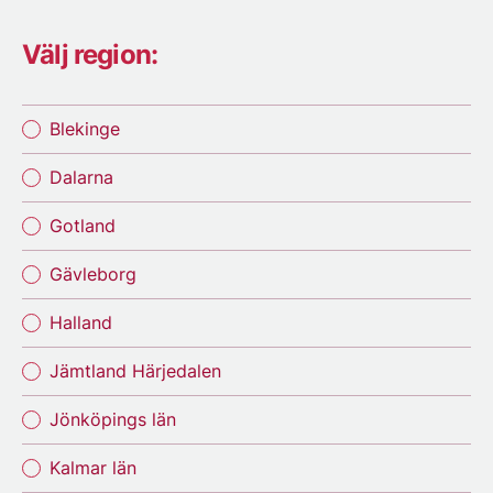
Välj region:
Blekinge
Dalarna
Gotland
Gävleborg
Halland
Jämtland Härjedalen
Jönköpings län
Kalmar län