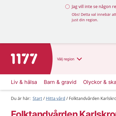
Jag vill inte se någon 
Obs! Detta val innebär att
just din region.
Till startsidan för 1177
Välj
region
Liv & hälsa
Barn & gravid
Olyckor & sk
Du är här:
Start
Hitta vård
Folktandvården Karlskr
Folktandvården Karlskr