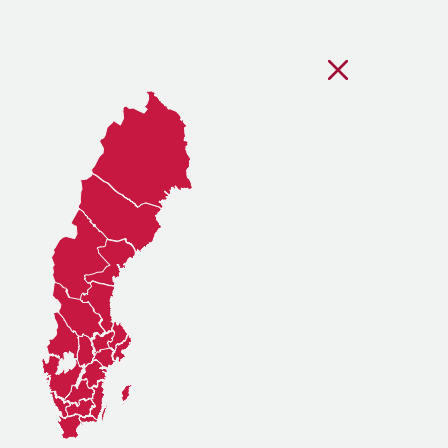
Stäng regionsvälj