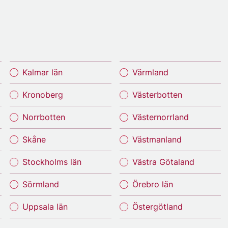
Kalmar län
Värmland
Kronoberg
Västerbotten
Norrbotten
Västernorrland
Skåne
Västmanland
Stockholms län
Västra Götaland
Sörmland
Örebro län
Uppsala län
Östergötland