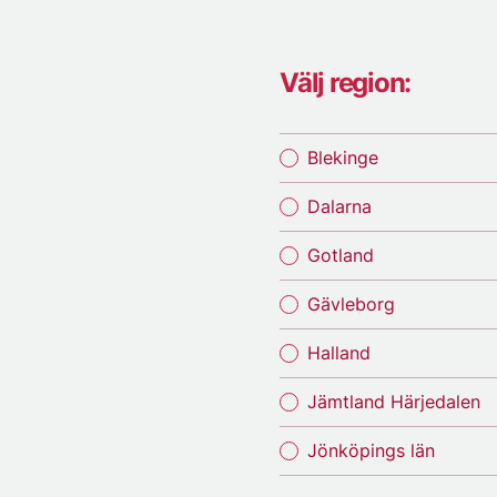
Välj region:
Blekinge
Dalarna
Gotland
Gävleborg
Halland
Jämtland Härjedalen
Jönköpings län