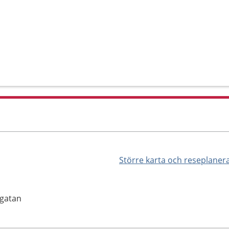
Större karta och reseplaner
egatan