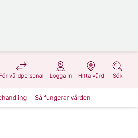
på 1177.se
på 1177.se
på 1177.se
på 1177.se
För vårdpersonal
Logga in
Hitta vård
Sök
ehandling
Så fungerar vården