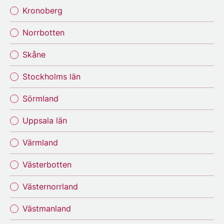
Kronoberg
Norrbotten
Skåne
Stockholms län
Sörmland
Uppsala län
Värmland
Västerbotten
Västernorrland
Västmanland