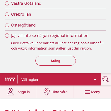
Västra Götaland
Örebro län
Östergötland
Jag vill inte se någon regional information
Obs! Detta val innebär att du inte ser regionalt innehåll
och viktig information som gäller just din region.
Stäng regionsväljaren
Stäng
Välj
region
Till startsidan för 1177
på 1177.se
på 1177.se
Meny
Logga in
Hitta vård