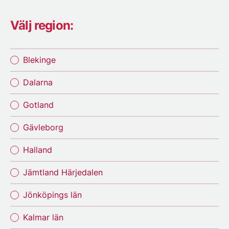
Välj region:
Blekinge
Dalarna
Gotland
Gävleborg
Halland
Jämtland Härjedalen
Jönköpings län
Kalmar län