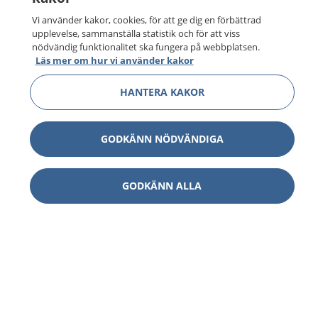
Vi använder kakor, cookies, för att ge dig en förbättrad
upplevelse, sammanställa statistik och för att viss
nödvändig funktionalitet ska fungera på webbplatsen.
Läs mer om hur vi använder kakor
HANTERA KAKOR
GODKÄNN NÖDVÄNDIGA
GODKÄNN ALLA
1177
–
tryggt om din hälsa och vård
På 1177.se får du råd om hälsa och information om
sjukdomar och vilka mottagningar du kan kontakta.
Logga in för att läsa din journal och göra dina