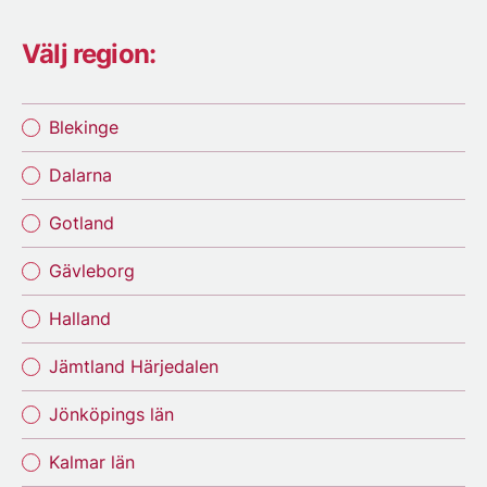
Välj region:
Blekinge
Dalarna
Gotland
Gävleborg
Halland
Jämtland Härjedalen
Jönköpings län
Kalmar län