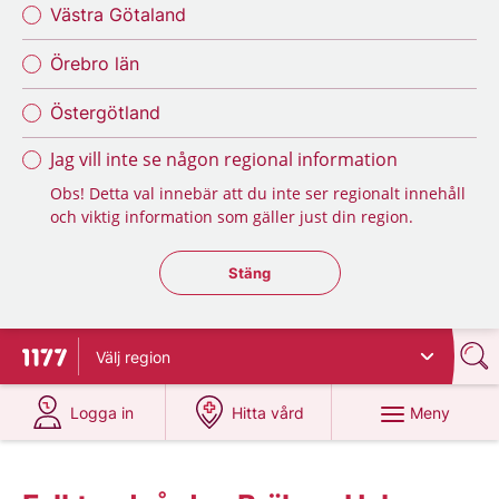
Västra Götaland
Örebro län
Östergötland
Jag vill inte se någon regional information
Obs! Detta val innebär att du inte ser regionalt innehåll
och viktig information som gäller just din region.
Stäng regionsväljaren
Stäng
Välj
region
Till startsidan för 1177
på 1177.se
på 1177.se
Meny
Logga in
Hitta vård