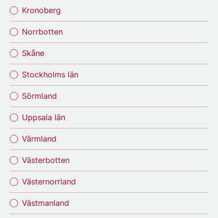
Kronoberg
Norrbotten
Skåne
Stockholms län
Sörmland
Uppsala län
Värmland
Västerbotten
Västernorrland
Västmanland