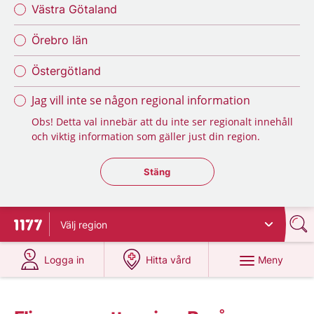
Västra Götaland
Örebro län
Östergötland
Jag vill inte se någon regional information
Obs! Detta val innebär att du inte ser regionalt innehåll
och viktig information som gäller just din region.
Stäng regionsväljaren
Stäng
Välj
region
Till startsidan för 1177
på 1177.se
på 1177.se
Meny
Logga in
Hitta vård