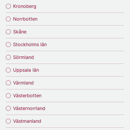
Kronoberg
Norrbotten
Skåne
Stockholms län
Sörmland
Uppsala län
Värmland
Västerbotten
Västernorrland
Västmanland