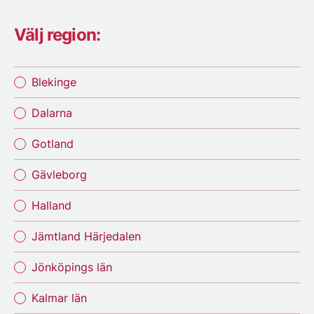
Välj region:
Blekinge
Dalarna
Gotland
Gävleborg
Halland
Jämtland Härjedalen
Jönköpings län
Kalmar län