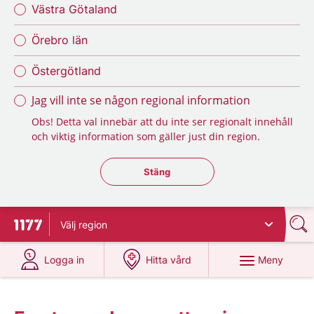
Västra Götaland
Örebro län
Östergötland
Jag vill inte se någon regional information
Obs! Detta val innebär att du inte ser regionalt innehåll
och viktig information som gäller just din region.
Stäng regionsväljaren
Stäng
Välj
region
Till startsidan för 1177
på 1177.se
på 1177.se
Meny
Logga in
Hitta vård