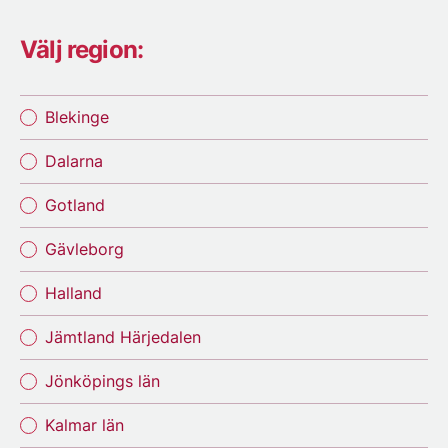
Välj region:
Blekinge
Dalarna
Gotland
Gävleborg
Halland
Jämtland Härjedalen
Jönköpings län
Kalmar län