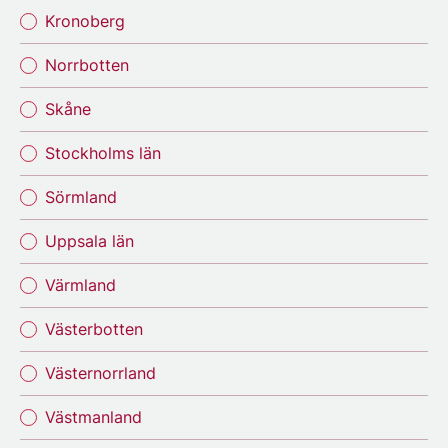
Kronoberg
Norrbotten
Skåne
Stockholms län
Sörmland
Uppsala län
Värmland
Västerbotten
Västernorrland
Västmanland