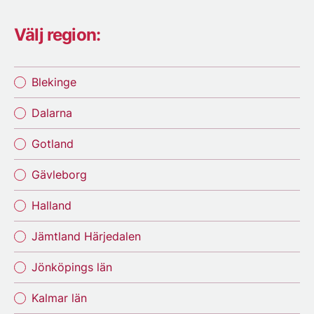
Välj region:
Blekinge
Dalarna
Gotland
Gävleborg
Halland
Jämtland Härjedalen
Jönköpings län
Kalmar län