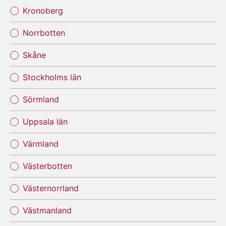
Kronoberg
Norrbotten
Skåne
Stockholms län
Sörmland
Uppsala län
Värmland
Västerbotten
Västernorrland
Västmanland