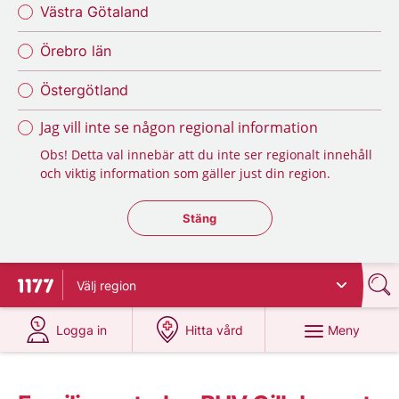
Västra Götaland
Örebro län
Östergötland
Jag vill inte se någon regional information
Obs! Detta val innebär att du inte ser regionalt innehåll
och viktig information som gäller just din region.
Stäng regionsväljaren
Stäng
Välj
region
Till startsidan för 1177
på 1177.se
på 1177.se
Meny
Logga in
Hitta vård