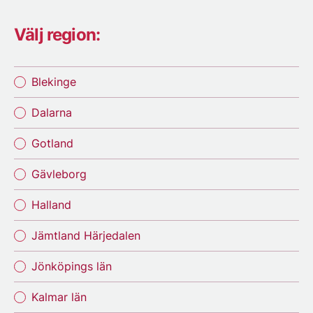
Välj region:
Blekinge
Dalarna
Gotland
Gävleborg
Halland
Jämtland Härjedalen
Jönköpings län
Kalmar län