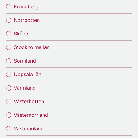
Kronoberg
Norrbotten
Skåne
Stockholms län
Sörmland
Uppsala län
Värmland
Västerbotten
Västernorrland
Västmanland