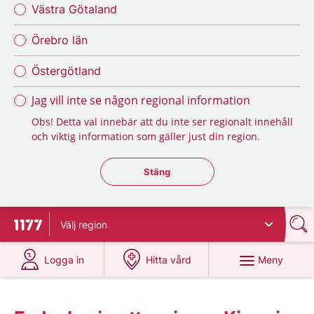
Västra Götaland
Örebro län
Östergötland
Jag vill inte se någon regional information
Obs! Detta val innebär att du inte ser regionalt innehåll
och viktig information som gäller just din region.
Stäng regionsväljaren
Stäng
Välj
region
Till startsidan för 1177
på 1177.se
på 1177.se
Meny
Logga in
Hitta vård