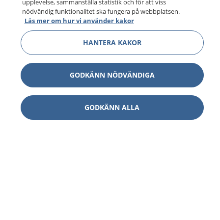
upplevelse, sammanställa statistik och för att viss
nödvändig funktionalitet ska fungera på webbplatsen.
Läs mer om hur vi använder kakor
HANTERA KAKOR
GODKÄNN NÖDVÄNDIGA
GODKÄNN ALLA
1177
–
tryggt om din hälsa och vård
På 1177.se får du råd om hälsa och information om
sjukdomar och vilka mottagningar du kan kontakta.
Logga in för att läsa din journal och göra dina
vårdärenden. Ring telefonnummer 1177 för